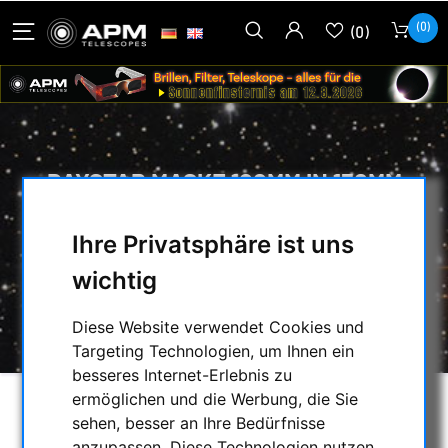
(0)
(0)
DAYSTAR MASKE 100MM IN 130MM
FASSUNG FÜR REFRAKTOREN
Ihre Privatsphäre ist uns
HOME
/
SONNENBEOBACHTUNG
/
wichtig
OPTISCHES ZUBEHÖR
/
ERF-FILTER
/
DAYSTAR MASKE 100MM IN 130MM
Diese Website verwendet Cookies und
FASSUNG FÜR REFRAKTOREN
Targeting Technologien, um Ihnen ein
besseres Internet-Erlebnis zu
ermöglichen und die Werbung, die Sie
sehen, besser an Ihre Bedürfnisse
anzupassen. Diese Technologien nutzen