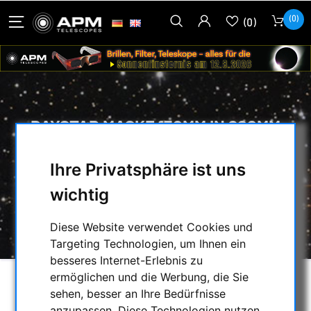
(0)
(0)
DAYSTAR MASKE 150MM IN 200MM
FASSUNG FÜR REFRAKTOREN
Ihre Privatsphäre ist uns
HOME
/
SONNENBEOBACHTUNG
/
wichtig
OPTISCHES ZUBEHÖR
/
ERF-FILTER
/
DAYSTAR MASKE 150MM IN 200MM
Diese Website verwendet Cookies und
FASSUNG FÜR REFRAKTOREN
Targeting Technologien, um Ihnen ein
besseres Internet-Erlebnis zu
ermöglichen und die Werbung, die Sie
sehen, besser an Ihre Bedürfnisse
anzupassen. Diese Technologien nutzen