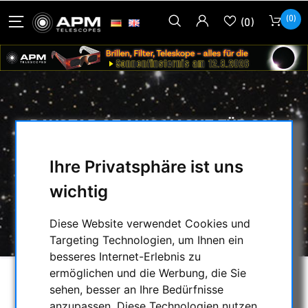
(0)
(0)
DAYSTAR OF AXIS MASKE FÜR SC8
TELESKOPE
Ihre Privatsphäre ist uns
HOME
/
SONNENBEOBACHTUNG
/
wichtig
OPTISCHES ZUBEHÖR
/
ERF-FILTER
/
DAYSTAR OF AXIS MASKE FÜR SC8
Diese Website verwendet Cookies und
TELESKOPE
Targeting Technologien, um Ihnen ein
besseres Internet-Erlebnis zu
ermöglichen und die Werbung, die Sie
sehen, besser an Ihre Bedürfnisse
anzupassen. Diese Technologien nutzen