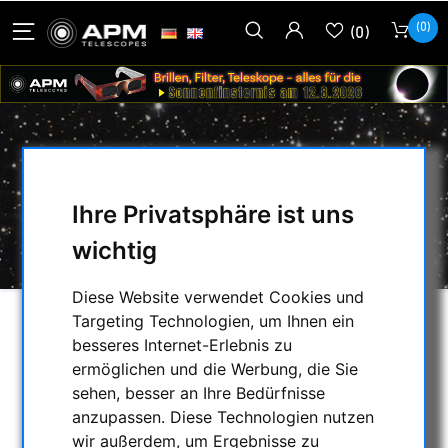
(0)
(0)
DIRECTDRIVE-MONTIERUNGEN
Ihre Privatsphäre ist uns
HOME
/
MONTIERUNGEN & STATIVE
/
DIRECTDRIVE-MONTIERUNGEN
wichtig
Diese Website verwendet Cookies und
Targeting Technologien, um Ihnen ein
AUSWAHL
besseres Internet-Erlebnis zu
ermöglichen und die Werbung, die Sie
sehen, besser an Ihre Bedürfnisse
KATEGORIEN
anzupassen. Diese Technologien nutzen
wir außerdem, um Ergebnisse zu