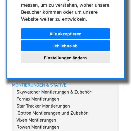
NACHTSICHTGERÄTE , WÄRMEKAMERAS &
messen, um zu verstehen, woher unsere
ENTFERNUNGSMESSER
Besucher kommen oder um unsere
AKTUELLE ANGEBOTE
Website weiter zu entwickeln.
ASTROPROFESSIONAL TELESCOPES
Alle akzeptieren
SECONDHAND & LAGERBESTAND
APM PRODUKTE
Ich lehne ab
ASTROEINSTIEG
Einstellungen ändern
SONNENBEOBACHTUNG
FERNGLÄSER, SPEKTIVE
TELESKOPE
MONTIERUNGEN & STATIVE
Skywatcher Montierungen & Zubehör
Fornax Montierungen
Star Tracker Montierungen
iOptron Montierungen und Zubehör
Vixen Montierungen
Rowan Montierungen