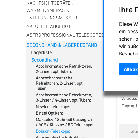
NACHTSICHTGERÄTE ,
Ihre 
WÄRMEKAMERAS &
ENTFERNUNGSMESSER
Diese W
AKTUELLE ANGEBOTE
ein bess
ASTROPROFESSIONAL TELESCOPES
sehen, 
wir auß
SECONDHAND & LAGERBESTAND
Besuche
Lagerliste
Secondhand
Wolfgan
Apochromatische Refraktoren,
Alle a
LOMO
2-Linser, opt. Tuben:
Achrochromatische
Refraktoren, 2-Linser, opt.
4
Tuben:
Apochromatische Refraktoren,
Voraussich
3-Linser / 4-Linser, opt. Tuben:
Tage (gil
Newton-Teleskope:
Einzel Optiken:
Maksutov / Schmidt Cassegrain
/ ACF / Klevzov / RC Teleskope:
Dobson-Teleskope: