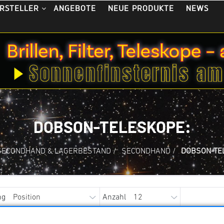
ANGEBOTE
NEUE PRODUKTE
NEWS
RSTELLER
DOBSON-TELESKOPE:
SECONDHAND & LAGERBESTAND
/
SECONDHAND
/
DOBSON-TE
ng
Anzahl