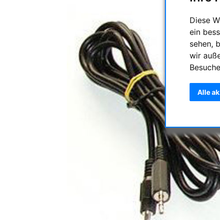
Diese W
ein bess
sehen, 
wir auß
Besuche
Alle a