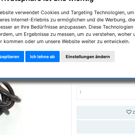
EOS-1 Kabel für MGEN (3,5mm
ebsite verwendet Cookies und Targeting Technologien, um
eres Internet-Erlebnis zu ermöglichen und die Werbung, die
Hersteller :
Lacerta
besser an Ihre Bedürfnisse anzupassen. Diese Technologien
erdem, um Ergebnisse zu messen, um zu verstehen, woher 
Artikelnummer :
LAC-KabelEO
r kommen oder um unsere Website weiter zu entwickeln.
Frag
kzeptieren
Ich lehne ab
Einstellungen ändern
Preis:
21,00 €
z