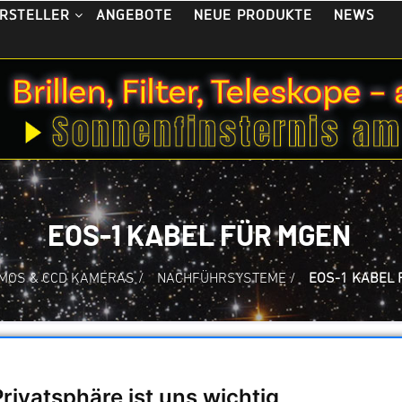
ANGEBOTE
NEUE PRODUKTE
NEWS
RSTELLER
EOS-1 KABEL FÜR MGEN
MOS & CCD KAMERAS
/
NACHFÜHRSYSTEME
/
EOS-1 KABEL 
EOS-1 Kabel für M
Privatsphäre ist uns wichtig