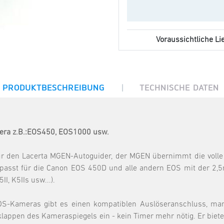
Voraussichtliche Lie
|
PRODUKTBESCHREIBUNG
TECHNISCHE DATEN
era z.B.:EOS450, EOS1000 usw.
 für den Lacerta MGEN-Autoguider, der MGEN übernimmt die vol
l passt für die Canon EOS 450D und alle andern EOS mit der 
I, K5IIs usw...).
S-Kameras gibt es einen kompatiblen Auslöseranschluss, man s
lappen des Kameraspiegels ein - kein Timer mehr nötig. Er biete