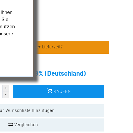
)
 Ihnen
 Sie
 nutzen
unsere
S-1
en zum Artikel oder Lieferzeit?
 inkl. MwSt. 19% (Deutschland)
KAUFEN
ur Wunschliste hinzufügen
Vergleichen