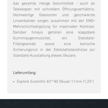
das gesamte, riesige Gesichtsfeld - auch an
Teleskopen mit schnellem Öffnungsverhältnis.
Hochwertige Glassorten und geschwärzte
Linsenkanten sorgen zusammen mit der EMD-
Mehrschichtvergütung für maximalen Kontrast.
Darüber hinaus gehören eine klappbare
Gummiaugenmuschel, ein Standard-
Filtergewinde sowie eine konische
Sicherungsnut in der Edelstahlsteckhülse zur
Standard-Ausstattung dieses Okulars.
Lieferumfang:
Explore Scientific 82° N2 Okular 11mm (1,25")