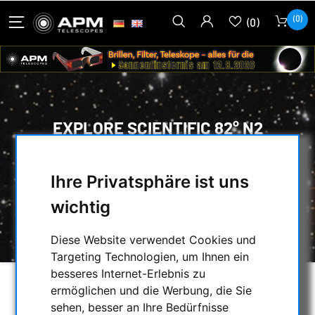
(0)
(0)
EXPLORE SCIENTIFIC 82° N2
OKULAR 11MM
Ihre Privatsphäre ist uns
HOME
/
OPTISCHES ZUBEHÖR
/
OKULARE
/
MEHR ALS 74° ULTRAWEITWINKEL
/
wichtig
EXPLORE SCIENTIFIC
/
EXPLORE SCIENTIFIC 82° N2 OKULAR 11MM
Diese Website verwendet Cookies und
Targeting Technologien, um Ihnen ein
besseres Internet-Erlebnis zu
ermöglichen und die Werbung, die Sie
sehen, besser an Ihre Bedürfnisse