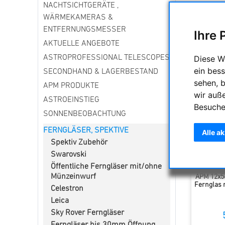
NACHTSICHTGERÄTE ,
Gläser m
Detailbeo
WÄRMEKAMERAS &
ENTFERNUNGSMESSER
Ihre 
AKTUELLE ANGEBOTE
Sortieru
Diese W
ASTROPROFESSIONAL TELESCOPES
ein bess
SECONDHAND & LAGERBESTAND
sehen, 
APM PRODUKTE
wir auß
ASTROEINSTIEG
Besuche
SONNENBEOBACHTUNG
FERNGLÄSER, SPEKTIVE
Alle a
Spektiv Zubehör
Swarovski
Öffentliche Ferngläser mit/ohne
Münzeinwurf
APM 12x5
Fernglas m
Celestron
Leica
Sky Rover Ferngläser