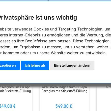
it einem interessanten Öffnungsbereich für Tagbeobacht
bachtungen. Wir empfehlen für die Nutzung ein Stativ.
Privatsphäre ist uns wichtig
ng
Anzahl
ebsite verwendet Cookies und Targeting Technologien, um
eres Internet-Erlebnis zu ermöglichen und die Werbung, die
besser an Ihre Bedürfnisse anzupassen. Diese Technologien
erdem, um Ergebnisse zu messen, um zu verstehen, woher 
r kommen oder um unsere Website weiter zu entwickeln.
kzeptieren
Ich lehne ab
Einstellungen ändern
6 Magnesium ED Apo
APM 15x56 Magnesium ED Apo
APM
it Stickstoff-Füllung
Fernglas mit Stickstoff-Füllung
549,00 €
549,00 €