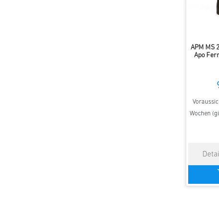
APM MS 2
Apo Fern
Voraussich
Wochen (gi