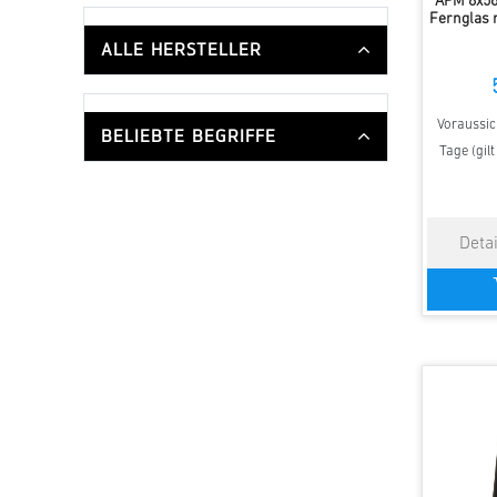
APM 8x56
Fernglas m
ALLE HERSTELLER
Voraussich
BELIEBTE BEGRIFFE
Tage (gil