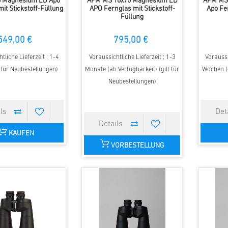
 Magnesium ED Apo
APM MS 16x70 Magnesium ED
APM MS
it Stickstoff-Füllung
APO Fernglas mit Stickstoff-
Apo Fer
Füllung
549,00 €
795,00 €
tliche Lieferzeit : 1-4
Voraussichtliche Lieferzeit : 1-3
Voraussi
t für Neubestellungen)
Monate (ab Verfügbarkeit) (gilt für
Wochen (g
Neubestellungen)
KAUFEN
VORBESTELLUNG