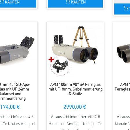
KAUFEN
KAUFEN
 mm 45° SD-Apo-
APM 100mm 90° SA Fernglas
APM 
las mit UF 24mm
mit UF18mm, Gabelmontierung
Ferngla
kularset und
& Stativ
armmontierung
174,00 €
2990,00 €
tliche Lieferzeit : 4-6
Voraussichtliche Lieferzeit : 2-5
Voraussi
lt für Neubestellungen)
Monate (ab Verfügbarkeit) (gilt für
Monate (a