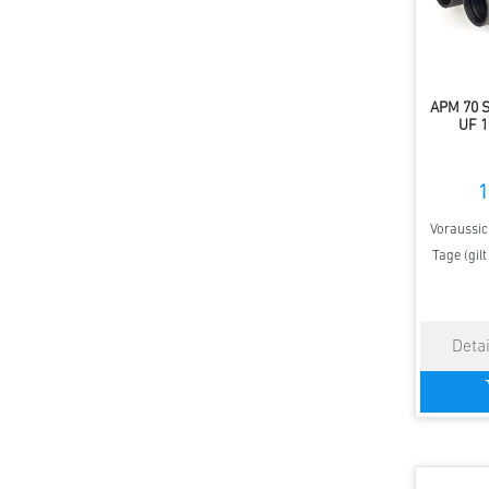
APM 70 S
UF 1
1
Voraussich
Tage (gil