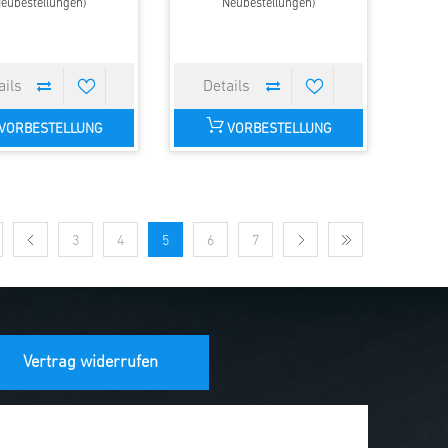
eubestellungen)
Neubestellungen)
VORBESTELLUNG
VORBESTELLUNG
3
4
5
6
7
Vertrag widerrufen