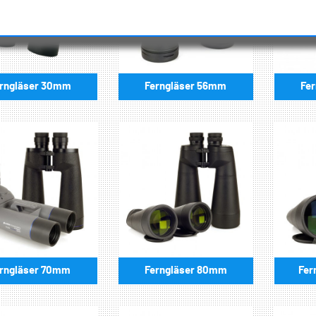
rngläser 30mm
Fe
Ferngläser 56mm
rngläser 70mm
Ferngläser 80mm
Fer