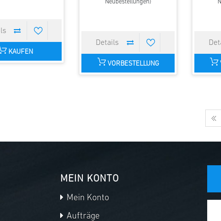
Neubestellungen)
N
KAUFEN
VORBESTELLUNG
MEIN KONTO
Mein Konto
Aufträge