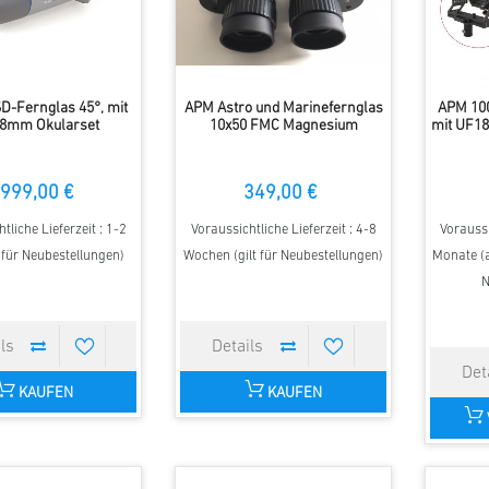
D-Fernglas 45°, mit
APM Astro und Marinefernglas
APM 10
8mm Okularset
10x50 FMC Magnesium
mit UF1
999,00 €
349,00 €
tliche Lieferzeit : 1-2
Voraussichtliche Lieferzeit : 4-8
Voraussi
t für Neubestellungen)
Wochen (gilt für Neubestellungen)
Monate (a
N
KAUFEN
KAUFEN