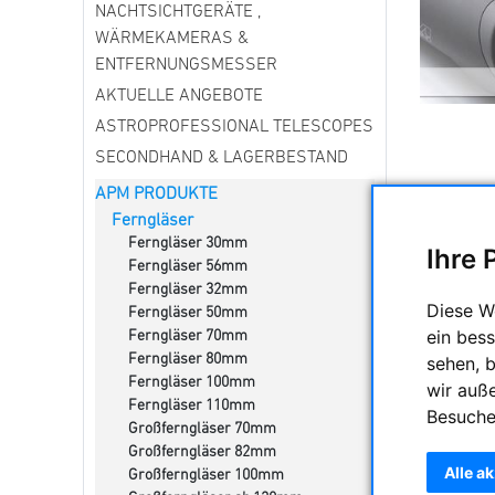
NACHTSICHTGERÄTE ,
WÄRMEKAMERAS &
ENTFERNUNGSMESSER
AKTUELLE ANGEBOTE
ASTROPROFESSIONAL TELESCOPES
SECONDHAND & LAGERBESTAND
APM PRODUKTE
APM biet
Ferngläser
und demnä
Ferngläser 30mm
guter Qu
Ihre 
Ferngläser 56mm
astronomi
Ferngläser 32mm
Diese W
Ferngläser 50mm
ein bess
Ferngläser 70mm
Alle ED un
Ferngläser 80mm
sehen, 
Ferngläser 100mm
wir auß
Ferngläser 110mm
Besuche
Großferngläser 70mm
Großferngläser 82mm
Alle a
Großferngläser 100mm