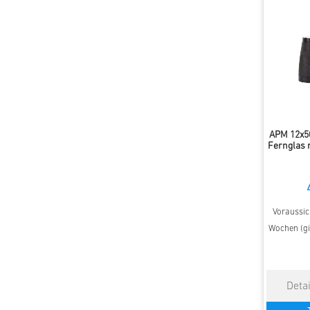
APM 12x5
Fernglas m
Voraussich
Wochen (gi