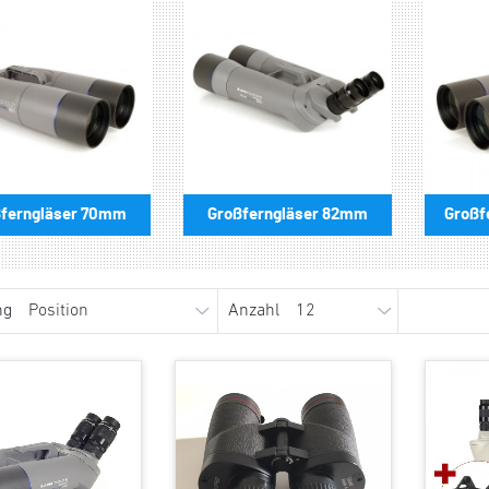
ferngläser 70mm
Großferngläser 82mm
Großf
ng
Anzahl