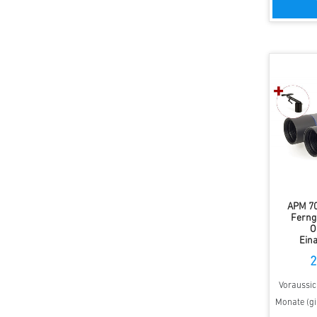
APM 70
Ferng
O
Ein
2
Voraussich
Monate (gi