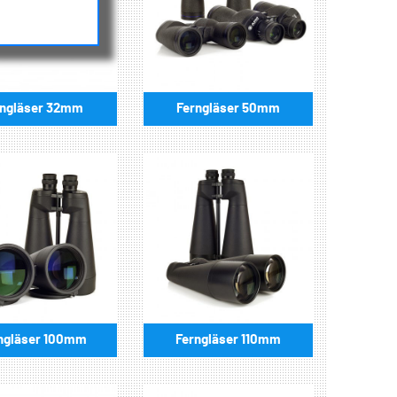
rngläser 32mm
Ferngläser 50mm
ngläser 100mm
Ferngläser 110mm