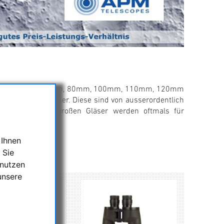
u gehören 50mm, 70mm, 80mm, 100mm, 110mm, 120mm
e APO-Ferngläser. Diese sind von ausserordentlich
klares Bild. Die großen Gläser werden oftmals für
ersell einsetzbar.
 Ihnen
 Sie
!
 nutzen
unsere