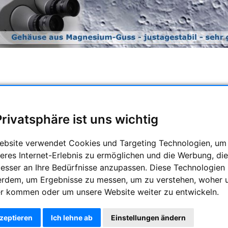
et eine ganze Reihe von hochwertigen Ferngläsern an. Daz
chst auch 150mm Ferngläser. Besonders erwähnenswert sind di
alität - farbrein, sehr gutes, gestochen scharfes und auch 
Privatsphäre ist uns wichtig
sche Beobachtungen eingesetzt. Die kleineren hingegen sind univ
ebsite verwendet Cookies und Targeting Technologien, um
eres Internet-Erlebnis zu ermöglichen und die Werbung, die
d Non ED Ferngläser sind wasserdicht und mit Stickstiff gefüllt!!
besser an Ihre Bedürfnisse anzupassen. Diese Technologien
erdem, um Ergebnisse zu messen, um zu verstehen, woher 
r kommen oder um unsere Website weiter zu entwickeln.
kzeptieren
Ich lehne ab
Einstellungen ändern