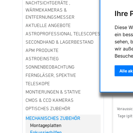
NACHTSICHTGERÄTE ,
WÄRMEKAMERAS &
Ihre 
ENTFERNUNGSMESSER
AKTUELLE ANGEBOTE
Diese W
ein bess
ASTROPROFESSIONAL TELESCOPES
sehen, 
SECONDHAND & LAGERBESTAND
wir auß
APM PRODUKTE
Besuche
ASTROEINSTIEG
SONNENBEOBACHTUNG
Alle a
FERNGLÄSER, SPEKTIVE
Astropri
passend 
TELESKOPE
MC 127
MONTIERUNGEN & STATIVE
CMOS & CCD KAMERAS
OPTISCHES ZUBEHÖR
Voraussich
Tage (gil
MECHANISCHES ZUBEHÖR
Montageplatten