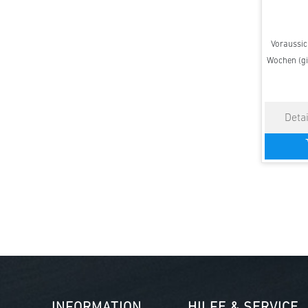
Voraussich
Wochen (gi