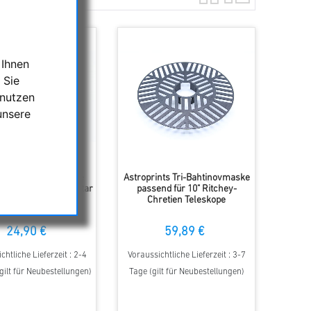
 Ihnen
 Sie
 nutzen
unsere
rints Bahtinovmaske
Astroprints Tri-Bahtinovmaske
für Skwatcher EvoStar
passend für 10" Ritchey-
72 f/6 ED
Chretien Teleskope
24,90 €
59,89 €
chtliche Lieferzeit : 2-4
Voraussichtliche Lieferzeit : 3-7
ilt für Neubestellungen)
Tage (gilt für Neubestellungen)