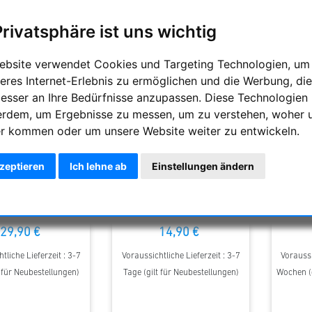
Privatsphäre ist uns wichtig
ebsite verwendet Cookies und Targeting Technologien, um
eres Internet-Erlebnis zu ermöglichen und die Werbung, die
besser an Ihre Bedürfnisse anzupassen. Diese Technologien
erdem, um Ergebnisse zu messen, um zu verstehen, woher 
r kommen oder um unsere Website weiter zu entwickeln.
kzeptieren
Ich lehne ab
Einstellungen ändern
nts Bahtinov Maske
Astroprints Bahtinov Maske
Astrop
für Bresser Messier
passend für Skywatcher
passend 
 / 1900 Maksutov
Evoguide 50ED Guidescope
29,90 €
14,90 €
tliche Lieferzeit : 3-7
Voraussichtliche Lieferzeit : 3-7
Voraussi
t für Neubestellungen)
Tage (gilt für Neubestellungen)
Wochen (g