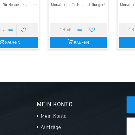
lt für Neubestellungen)
Monate (gilt für Neubestellungen)
Monate (g
KAUFEN
KAUFEN
MEIN KONTO
Mein Konto
Aufträge