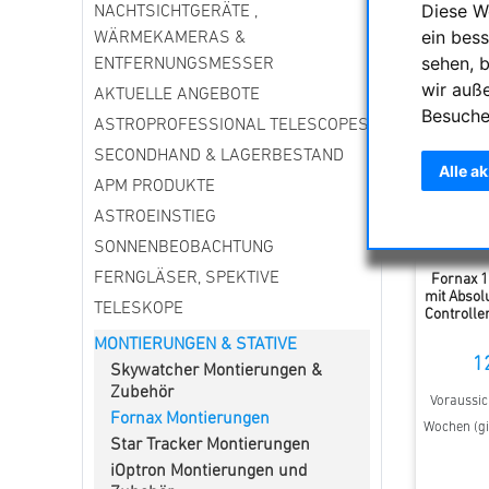
Diese W
NACHTSICHTGERÄTE ,
ein bess
WÄRMEKAMERAS &
sehen, 
ENTFERNUNGSMESSER
wir auß
AKTUELLE ANGEBOTE
Besuche
ASTROPROFESSIONAL TELESCOPES
SECONDHAND & LAGERBESTAND
Alle a
APM PRODUKTE
ASTROEINSTIEG
SONNENBEOBACHTUNG
FERNGLÄSER, SPEKTIVE
Fornax 1
mit Absol
TELESKOPE
Controller
MONTIERUNGEN & STATIVE
1
Skywatcher Montierungen &
Zubehör
Voraussich
Fornax Montierungen
Wochen (gi
Star Tracker Montierungen
iOptron Montierungen und