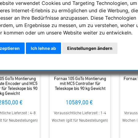
ebsite verwendet Cookies und Targeting Technologien, um
eres Internet-Erlebnis zu ermöglichen und die Werbung, die
besser an Ihre Bedürfnisse anzupassen. Diese Technologien
erdem, um Ergebnisse zu messen, um zu verstehen, woher 
r kommen oder um unsere Website weiter zu entwickeln.
kzeptieren
Ich lehne ab
Einstellungen ändern
05 GoTo Montierung
Fornax 105 GoTo Montierung
Fornax 
ute Encoder und MC5
mit MC5 Controller für
 für Teleskope bis 90
Teleskope bis 90 kg Gewicht
kg Gewicht
2850,00 €
10589,00 €
tliche Lieferzeit : 4-8
Voraussichtliche Lieferzeit : 1-4
Voraussi
lt für Neubestellungen)
Wochen (gilt für Neubestellungen)
Wochen (g