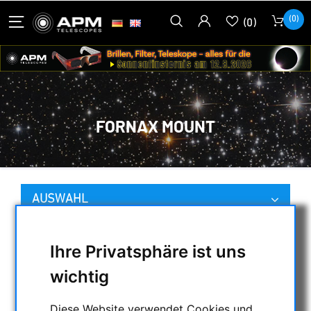
(0)
(0)
FORNAX MOUNT
AUSWAHL
Ihre Privatsphäre ist uns
KATEGORIEN
wichtig
NACHTSICHTGERÄTE , WÄRMEKAMERAS &
ENTFERNUNGSMESSER
Diese Website verwendet Cookies und