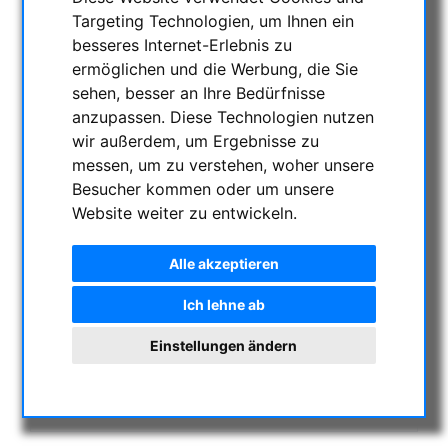
AKTUELLE ANGEBOTE
Targeting Technologien, um Ihnen ein
ASTROPROFESSIONAL TELESCOPES
besseres Internet-Erlebnis zu
ermöglichen und die Werbung, die Sie
SECONDHAND & LAGERBESTAND
sehen, besser an Ihre Bedürfnisse
APM PRODUKTE
anzupassen. Diese Technologien nutzen
ASTROEINSTIEG
wir außerdem, um Ergebnisse zu
SONNENBEOBACHTUNG
messen, um zu verstehen, woher unsere
FERNGLÄSER, SPEKTIVE
Besucher kommen oder um unsere
TELESKOPE
Website weiter zu entwickeln.
MONTIERUNGEN & STATIVE
Alle akzeptieren
CMOS & CCD KAMERAS
OPTISCHES ZUBEHÖR
Ich lehne ab
MECHANISCHES ZUBEHÖR
Einstellungen ändern
SONSTIGES
FOTOSTATIVE & ZUBEHÖR
STERNWARTEN-KUPPELN