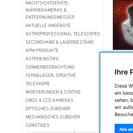
NACHTSICHTGERÄTE ,
WÄRMEKAMERAS &
ENTFERNUNGSMESSER
AKTUELLE ANGEBOTE
ASTROPROFESSIONAL TELESCOPES
SECONDHAND & LAGERBESTAND
APM PRODUKTE
Am Aben
ASTROEINSTIEG
Teile Eur
SONNENBEOBACHTUNG
Ihre 
Hierzula
FERNGLÄSER, SPEKTIVE
bietet. D
TELESKOPE
sichtbar "
Diese W
ein bess
MONTIERUNGEN & STATIVE
Was brauc
sehen, 
CMOS & CCD KAMERAS
-----------
wir auß
OPTISCHES ZUBEHÖR
Fotostati
Besuche
MECHANISCHES ZUBEHÖR
Wir biete
SONSTIGES
Alle a
Astrofoto