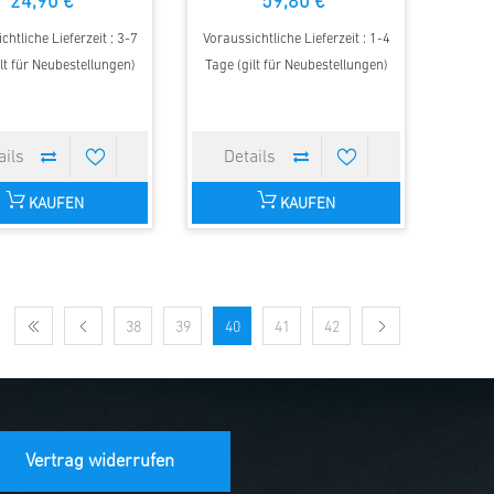
24,90 €
59,80 €
chtliche Lieferzeit : 3-7
Voraussichtliche Lieferzeit : 1-4
lt für Neubestellungen)
Tage (gilt für Neubestellungen)
KAUFEN
KAUFEN
38
39
40
41
42
Vertrag widerrufen