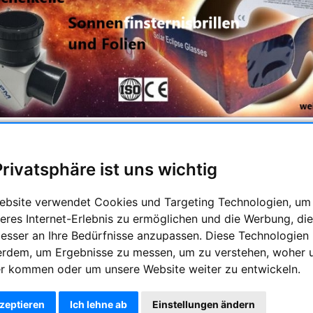
d des
12. August 2026
steht ein außergewöhnliches Himmelser
opas hinweg – allerdings
nicht über Deutschland
.
Privatsphäre ist uns wichtig
nde erleben wir eine
beeindruckende partielle Finsternis
, die 
eutschland liegt vollständig im
Halbschatten
des Mondes. Dadur
ange­knabbert"
.
ebsite verwendet Cookies und Targeting Technologien, um
eres Internet-Erlebnis zu ermöglichen und die Werbung, die
ht man für eine sichere Beobachtung der Sonnenfinsternis? Ei
besser an Ihre Bedürfnisse anzupassen. Diese Technologien
---------------------------------------------------------------
erdem, um Ergebnisse zu messen, um zu verstehen, woher 
ve & Zubehör
r kommen oder um unsere Website weiter zu entwickeln.
n Ihnen ein weites Sortiment verschiedener Stative für nahezu j
kzeptieren
Ich lehne ab
Einstellungen ändern
grafie oder transpoatables Wanderstativ, Sie finden hier sicher et