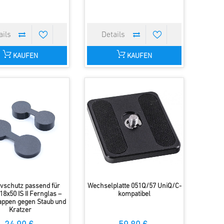
KAUFEN
KAUFEN
ivschutz passend für
Wechselplatte 051Q/57 UniQ/C-
8x50 IS II Fernglas –
kompatibel
appen gegen Staub und
Kratzer