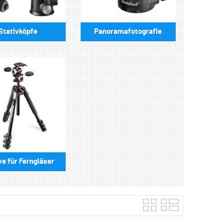
Stativköpfe
Panoramafotografie
ve für Ferngläser