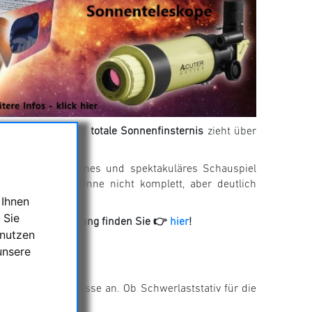
eignis bevor: Eine
totale Sonnenfinsternis
zieht über
dennoch ein seltenes und spektakuläres Schauspiel
ch wird die Sonne nicht komplett, aber deutlich
 Ihnen
 Sie
ne Zusammenstellung finden Sie 👉
hier
!
 nutzen
unsere
ede Belastungsklasse an. Ob Schwerlaststativ für die
was.