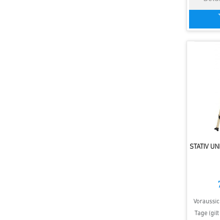
STATIV UN
Voraussich
Tage (gil