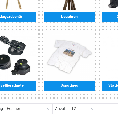
Jagdzubehör
Leuchten
ivellieradapter
Sonstiges
Stati
ng
Anzahl