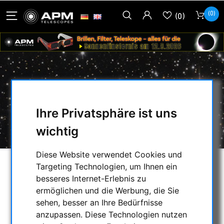
(0)
(0)
FUJINON - 40X150 ED
Ihre Privatsphäre ist uns
HOME
/
FERNGLÄSER
/
GROSSFERNGLÄSER
/
FUJINON - 40X150 ED
wichtig
Diese Website verwendet Cookies und
Targeting Technologien, um Ihnen ein
besseres Internet-Erlebnis zu
ermöglichen und die Werbung, die Sie
sehen, besser an Ihre Bedürfnisse
anzupassen. Diese Technologien nutzen