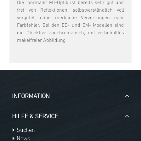
Die "normale" MT-Optik ist bereits sehr gut und
frei von Reflektionen, selbstverständlich voll
vergütet, ohne merkliche Verzerrungen oder
Farbfehler. Bei den ED- und EM- Modellen sind
die Objektive apochromatisch, mit vorbehaltlos
makelfreier Abbildung.
INFORMATION
HILFE & SERVICE
Suchen
News