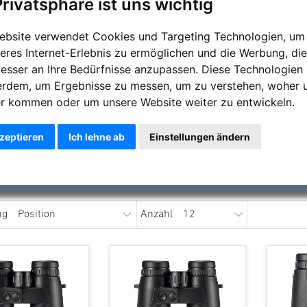
Privatsphäre ist uns wichtig
ebsite verwendet Cookies und Targeting Technologien, um
eres Internet-Erlebnis zu ermöglichen und die Werbung, die
besser an Ihre Bedürfnisse anzupassen. Diese Technologien
erdem, um Ergebnisse zu messen, um zu verstehen, woher 
r kommen oder um unsere Website weiter zu entwickeln.
vid Ferngläser sind der Maßstab im Bereich der Laser-Entfernun
tbare Begleiter. Mit den ersten Leica Geovid Ferngläsern hat Lei
kzeptieren
Ich lehne ab
Einstellungen ändern
eleitet. Dank unserer langjährigen Erfahrung und unserem umfa
mit mehr als 300.000 ausgelieferten Laserentfernungsmessern
ichen Laserentfernungsmessung sind.
ng
Anzahl