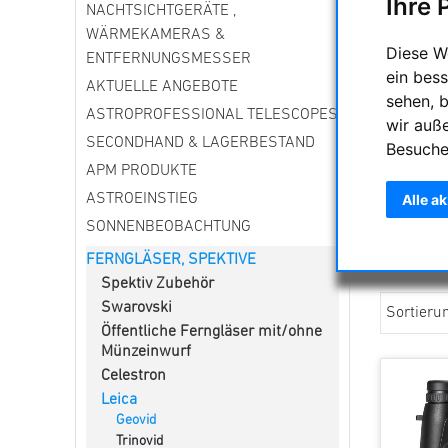
Ihre 
NACHTSICHTGERÄTE ,
WÄRMEKAMERAS &
Diese W
ENTFERNUNGSMESSER
ein bess
AKTUELLE ANGEBOTE
sehen, 
ASTROPROFESSIONAL TELESCOPES
wir auß
SECONDHAND & LAGERBESTAND
Besuche
Leica Geo
APM PRODUKTE
unverzich
Alle a
ASTROEINSTIEG
Jagd eing
SONNENBEOBACHTUNG
dass wir 
der jagdl
FERNGLÄSER, SPEKTIVE
Spektiv Zubehör
Swarovski
Sortieru
Öffentliche Ferngläser mit/ohne
Münzeinwurf
Celestron
Leica
Geovid
Trinovid