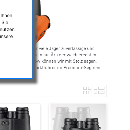
 Ihnen
 Sie
 nutzen
unsere
gsmessung und für viele Jäger zuverlässige und
ca vor 30 Jahren eine neue Ära der waidgerechten
ngreichen Know-how können wir mit Stolz sagen,
 unangefochtener Marktführer im Premium-Segment