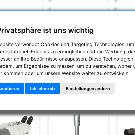
Privatsphäre ist uns wichtig
ebsite verwendet Cookies und Targeting Technologien, um
eres Internet-Erlebnis zu ermöglichen und die Werbung, die
besser an Ihre Bedürfnisse anzupassen. Diese Technologien
Standard 100mm ED Ferngläser
Neu: FCD100 Ferngläser
100m
erdem, um Ergebnisse zu messen, um zu verstehen, woher 
r kommen oder um unsere Website weiter zu entwickeln.
ng
Anzahl
kzeptieren
Ich lehne ab
Einstellungen ändern