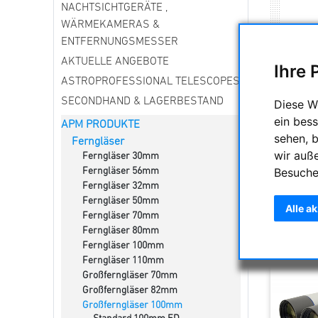
NACHTSICHTGERÄTE ,
WÄRMEKAMERAS &
ENTFERNUNGSMESSER
AKTUELLE ANGEBOTE
Ihre 
ASTROPROFESSIONAL TELESCOPES
SECONDHAND & LAGERBESTAND
Diese W
ein bess
APM PRODUKTE
sehen, 
Ferngläser
wir auß
Ferngläser 30mm
Besuche
Ferngläser 56mm
Ferngläser 32mm
Ferngläser 50mm
Sortieru
Alle a
Ferngläser 70mm
Ferngläser 80mm
Ferngläser 100mm
Ferngläser 110mm
Großferngläser 70mm
Großferngläser 82mm
Großferngläser 100mm