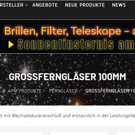
ANGEBOTE
NEUE PRODUKTE
NEWS
RSTELLER
GROSSFERNGLÄSER 100MM
E
/
APM PRODUKTE
/
FERNGLÄSER
/
GROSSFERNGLÄSER 10
t mit Wechselokularanschluß und erstaunlich in der Leistungsfäh