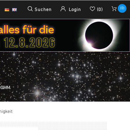
(0)
Suchen
Login
(0)
0MM
igkeit