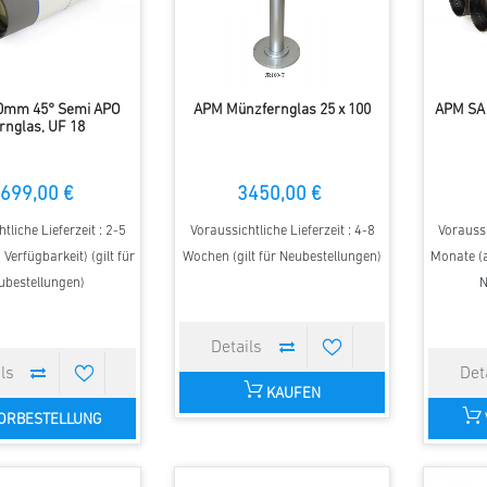
0mm 45° Semi APO
APM Münzfernglas 25 x 100
APM SA 
rnglas, UF 18
699,00 €
3450,00 €
tliche Lieferzeit : 2-5
Voraussichtliche Lieferzeit : 4-8
Voraussi
Verfügbarkeit) (gilt für
Wochen (gilt für Neubestellungen)
Monate (a
ubestellungen)
N
KAUFEN
ORBESTELLUNG