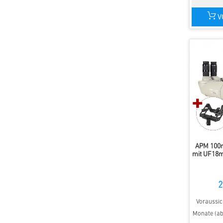
V
APM 100m
mit UF18
2
Voraussich
Monate (ab 