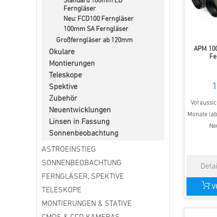
Standard 100mm ED
Ferngläser
Neu: FCD100 Ferngläser
100mm SA Ferngläser
Großferngläser ab 120mm
APM 10
Okulare
Fe
Montierungen
Teleskope
1
Spektive
Zubehör
Voraussich
Neuentwicklungen
Monate (ab 
Linsen in Fassung
Ne
Sonnenbeobachtung
ASTROEINSTIEG
SONNENBEOBACHTUNG
FERNGLÄSER, SPEKTIVE
V
TELESKOPE
MONTIERUNGEN & STATIVE