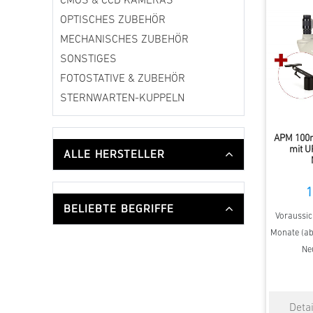
CMOS & CCD KAMERAS
OPTISCHES ZUBEHÖR
MECHANISCHES ZUBEHÖR
SONSTIGES
FOTOSTATIVE & ZUBEHÖR
STERNWARTEN-KUPPELN
APM 100m
mit 
ALLE HERSTELLER
1
BELIEBTE BEGRIFFE
Voraussich
Monate (ab 
Ne