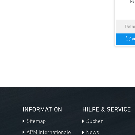
Ne
V
INFORMATION
HILFE & SERVICE
Sitemap
Suchen
APM Internationale
News