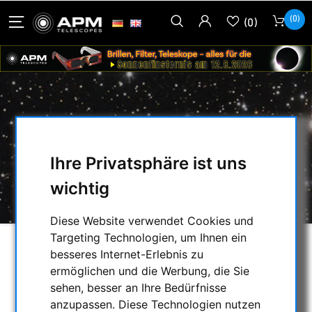
(0)
(0)
HIGH POWER KOLLIMATION 180X
HOME
/
FERNGLÄSER, SPEKTIVE
/
Ihre Privatsphäre ist uns
FERNGLAS ZUBEHÖR
/
wichtig
HIGH POWER KOLLIMATION 180X
Diese Website verwendet Cookies und
Targeting Technologien, um Ihnen ein
besseres Internet-Erlebnis zu
ermöglichen und die Werbung, die Sie
sehen, besser an Ihre Bedürfnisse
anzupassen. Diese Technologien nutzen