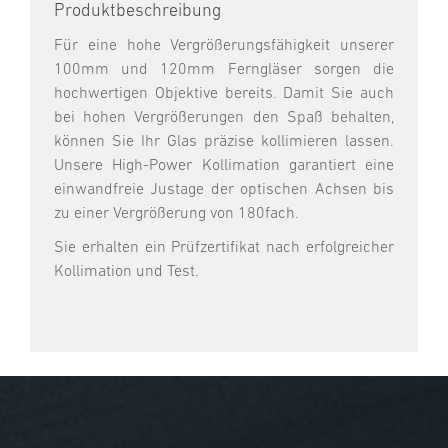
Produktbeschreibung
Für eine hohe Vergrößerungsfähigkeit unserer
100mm und 120mm Ferngläser sorgen die
hochwertigen Objektive bereits. Damit Sie auch
bei hohen Vergrößerungen den Spaß behalten,
können Sie Ihr Glas präzise kollimieren lassen.
Unsere High-Power Kollimation garantiert eine
einwandfreie Justage der optischen Achsen bis
zu einer Vergrößerung von 180fach.
Sie erhalten ein Prüfzertifikat nach erfolgreicher
Kollimation und Test.