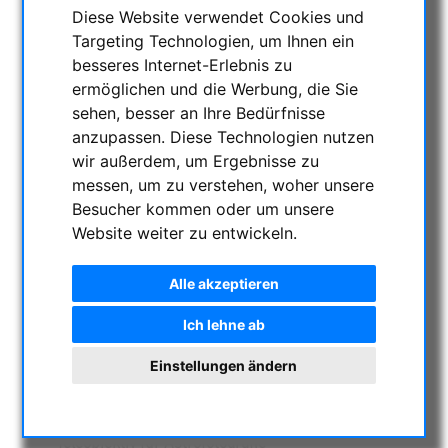
KATEGORIEN
Diese Website verwendet Cookies und
Targeting Technologien, um Ihnen ein
NACHTSICHTGERÄTE , WÄRMEKAMERAS &
besseres Internet-Erlebnis zu
ENTFERNUNGSMESSER
ermöglichen und die Werbung, die Sie
AKTUELLE ANGEBOTE
sehen, besser an Ihre Bedürfnisse
anzupassen. Diese Technologien nutzen
ASTROPROFESSIONAL TELESCOPES
wir außerdem, um Ergebnisse zu
SECONDHAND & LAGERBESTAND
messen, um zu verstehen, woher unsere
APM PRODUKTE
Besucher kommen oder um unsere
ASTROEINSTIEG
Website weiter zu entwickeln.
SONNENBEOBACHTUNG
FERNGLÄSER, SPEKTIVE
Alle akzeptieren
TELESKOPE
Ich lehne ab
MONTIERUNGEN & STATIVE
CMOS & CCD KAMERAS
Einstellungen ändern
OPTISCHES ZUBEHÖR
Fotografische Filter
Teleobjektiv für Astrofotografie