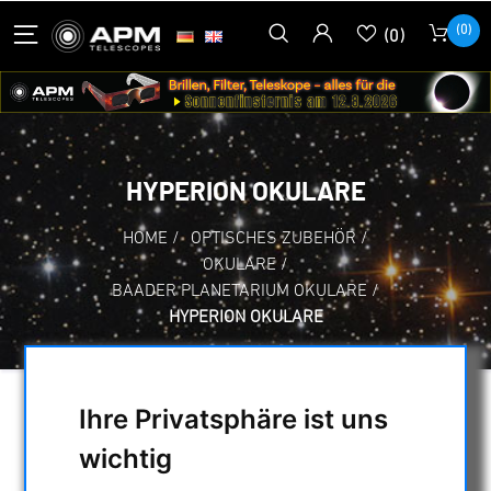
(0)
(0)
HYPERION OKULARE
HOME
/
OPTISCHES ZUBEHÖR
/
OKULARE
/
BAADER PLANETARIUM OKULARE
/
HYPERION OKULARE
Ihre Privatsphäre ist uns
AUSWAHL
wichtig