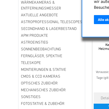
wir auß
WÄRMEKAMERAS &
Besuche
ENTFERNUNGSMESSER
AKTUELLE ANGEBOTE
Alle a
ASTROPROFESSIONAL TELESCOPES
SECONDHAND & LAGERBESTAND
APM PRODUKTE
ASTROEINSTIEG
Ke
Heizma
SONNENBEOBACHTUNG
FERNGLÄSER, SPEKTIVE
TELESKOPE
MONTIERUNGEN & STATIVE
Voraussich
CMOS & CCD KAMERAS
Tage (gil
OPTISCHES ZUBEHÖR
MECHANISCHES ZUBEHÖR
SONSTIGES
FOTOSTATIVE & ZUBEHÖR