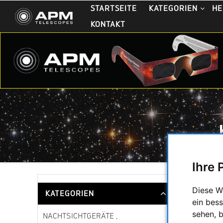
STARTSEITE
KATEGORIEN
HE
KONTAKT
Ihre 
Sortieru
Diese W
KATEGORIEN
ein bess
sehen, 
NACHTSICHTGERÄTE ,