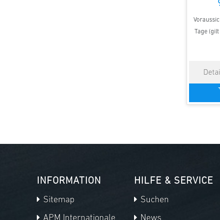
Voraussich
Tage (gil
INFORMATION
HILFE & SERVICE
Sitemap
Suchen
APM Internationale
News