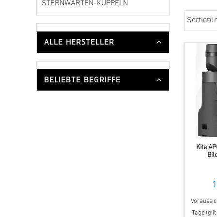
STERNWARTEN-KUPPELN
Sortieru
ALLE HERSTELLER
BELIEBTE BEGRIFFE
Kite AP
Bil
1
Voraussich
Tage (gil