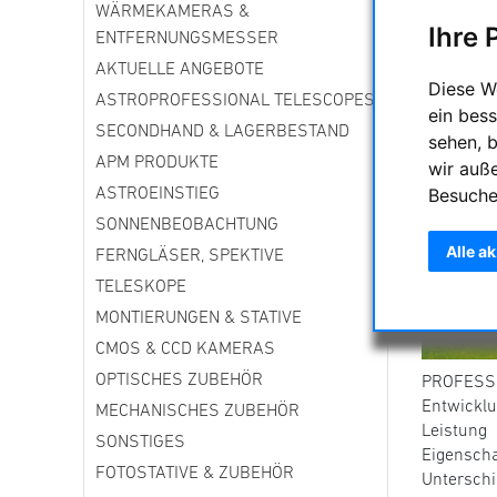
WÄRMEKAMERAS &
Ihre 
ENTFERNUNGSMESSER
AKTUELLE ANGEBOTE
Diese W
ASTROPROFESSIONAL TELESCOPES
ein bess
SECONDHAND & LAGERBESTAND
sehen, 
APM PRODUKTE
wir auß
Besuche
ASTROEINSTIEG
SONNENBEOBACHTUNG
Alle a
FERNGLÄSER, SPEKTIVE
TELESKOPE
MONTIERUNGEN & STATIVE
CMOS & CCD KAMERAS
OPTISCHES ZUBEHÖR
PROFESSI
Entwickl
MECHANISCHES ZUBEHÖR
Leistung
SONSTIGES
Eigenscha
FOTOSTATIVE & ZUBEHÖR
Unterschi