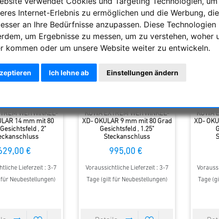
ebsite verwendet Cookies und Targeting Technologien, um
eres Internet-Erlebnis zu ermöglichen und die Werbung, die
besser an Ihre Bedürfnisse anzupassen. Diese Technologien
erdem, um Ergebnisse zu messen, um zu verstehen, woher 
r kommen oder um unsere Website weiter zu entwickeln.
kzeptieren
Ich lehne ab
Einstellungen ändern
TREM WEITWINKEL-
KOWA EXTREM WEITWINKEL-
KOWA E
ULAR 14 mm mit 80
XD- OKULAR 9 mm mit 80 Grad
XD- OKU
Gesichtsfeld , 2"
Gesichtsfeld , 1.25"
G
eckanschluss
Steckanschluss
S
629,00 €
995,00 €
tliche Lieferzeit : 3-7
Voraussichtliche Lieferzeit : 3-7
Voraussi
t für Neubestellungen)
Tage (gilt für Neubestellungen)
Tage (gi