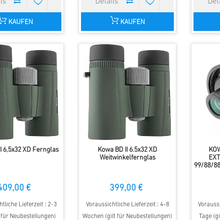
KAUFEN
KAUFEN
I 6,5x32 XD Fernglas
Kowa BD II 6.5x32 XD
KOW
Weitwinkelfernglas
EXT
99/88/8
409,00 €
399,00 €
tliche Lieferzeit : 2-3
Voraussichtliche Lieferzeit : 4-8
Voraussi
t für Neubestellungen)
Wochen (gilt für Neubestellungen)
Tage (gi