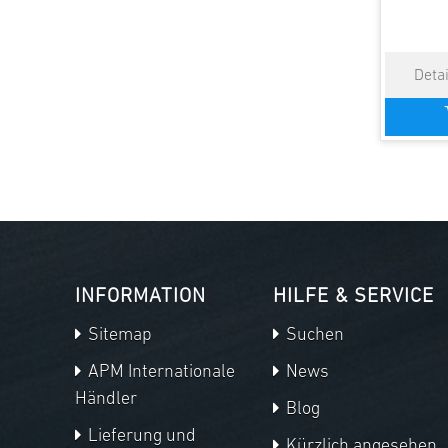
INFORMATION
HILFE & SERVICE
Sitemap
Suchen
APM Internationale
News
Händler
Blog
Lieferung und
Kürzlich angesehen