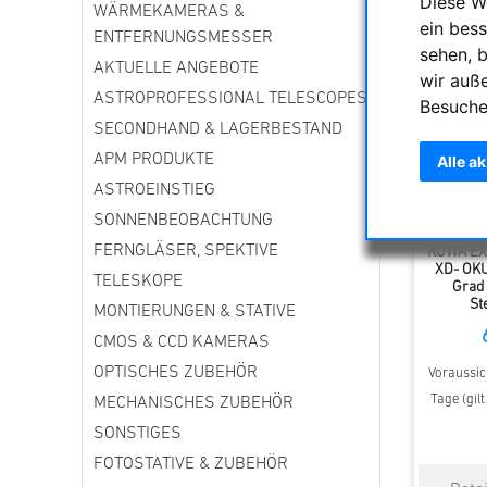
Diese W
WÄRMEKAMERAS &
ein bess
ENTFERNUNGSMESSER
sehen, 
AKTUELLE ANGEBOTE
wir auß
ASTROPROFESSIONAL TELESCOPES
Besuche
SECONDHAND & LAGERBESTAND
APM PRODUKTE
Alle a
ASTROEINSTIEG
SONNENBEOBACHTUNG
FERNGLÄSER, SPEKTIVE
KOWA EX
XD- OK
TELESKOPE
Grad 
St
MONTIERUNGEN & STATIVE
CMOS & CCD KAMERAS
OPTISCHES ZUBEHÖR
Voraussich
Tage (gil
MECHANISCHES ZUBEHÖR
SONSTIGES
FOTOSTATIVE & ZUBEHÖR