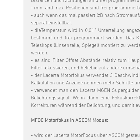
Distanzen und Richtungen sind frei programmierb
- min. and max. Positionen sind frei programmi
- auch wenn das mal passiert (zB nach Stromausfa
separat einstellbar.
- dieTemperatur wird in 0,01° Unterteilung angeze
bestimmt und frei programmiert werden. Das Ka
Teleskops (Linsenzelle, Spiegel) montiert zu wer
werden.
- es sind Filter Offset Abstände relativ zum Hau
Filter fokussieren, und beliebig auf andere ums
- der Lacerta Motorfokus verwendet 3 Geschwindigke
Kalkulation und Anzeige nehmen mehr Schritte um 
- verwendet man den Lacerta MGEN Superguider,
Belichtungssignal. Wenn dann eine Fokuskorrektu
Korrekturen während der Belichtung, und damit ev
MFOC Motorfokus in ASCOM Modus:
- wird der Lacerta MotorFocus über ASCOM gesteu