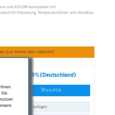
one und ASCOM-kompatibel mit
roschritt-Steuerung, Temperaturfühler und Handbox.
en zum Artikel oder Lieferzeit?
€ inkl. MwSt. 19% (Deutschland)
 Ihnen
KAUFEN
 Sie
 nutzen
unsere
ur Wunschliste hinzufügen