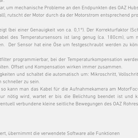
ar.
erbar, um mechanische Probleme an den Endpunkten des OAZ Hub
ll), rutscht der Motor durch da der Motorstrom entsprechend pr
igt (bei einer Genauigkeit von ca. 0,1°). Der Korrekturfaktor (S
bel des Temperatursensors ist lang genug (ca. 180cm), um n
den. Der Sensor hat eine Öse um festgeschraubt werden zu könn
ptfilter programmierbar, bei der Temperaturkompensation werden
chalten. Offset und Kompensation wirken immer zusammen.
iten und schaltet die automatisch um: Mikroschritt, Vollschritt u
schneller zu sein.
 so kann man das Kabel für die Aufnahmekamera am MotorFocus
r nötig wird, wartet er bis die Belichtung beendet ist und k
entuell verbundene kleine seitliche Bewegungen des OAZ Rohres 
ert, übernimmt die verwendete Software alle Funktionen