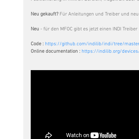
Neu gekauft?
Für Anleitungen und Treiber und neue
Neu
- für den MFOC gibt es jetzt einen INDI Treiber !
Code :
https://github.com/indilib/indi/tree/master
Online documentation :
https://indilib.org/device