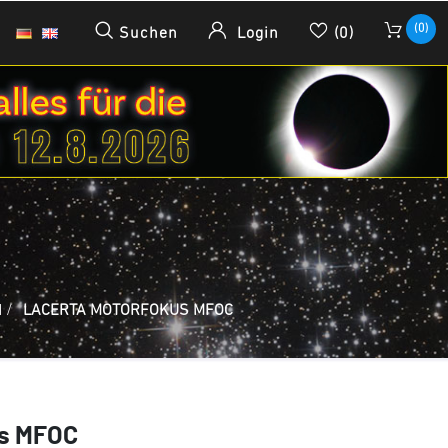
(0)
Suchen
Login
(0)
N
/
LACERTA MOTORFOKUS MFOC
us MFOC