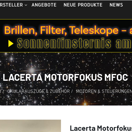
ANGEBOTE
NEUE PRODUKTE
NEWS
RSTELLER
LACERTA MOTORFOKUS MFOC
R
/
OKULARAUSZÜGE & ZUBEHÖR
/
MOTOREN & STEUERUNGE
Lacerta Motorfok