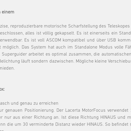
n einem
zise, reproduzierbare motorische Scharfstellung des Teleskopes 
eschlossen, alles ist völlig gekapselt. Es ist einerseits ein S
te verwendbar. Es ist voll ASCOM kompatibel und über USB kom
 möglich. Das System hat auch im Standalone Modus volle Fäh
EN Superguider arbeitet es optimal zusammen, die automatisch
e Belichtung läuft sondern dazwischen. Mögliche kleine Verschi
mieden.
ox:
 rasch und genau zu erreichen
ur genauen Positionierung. Der Lacerta MotorFocus verwendet 2
er nur aus einer Richtung an. Ist diese Richtung HINAUS und ma
ann die um 30 verminderte Distanz wieder HINAUS. So befindet