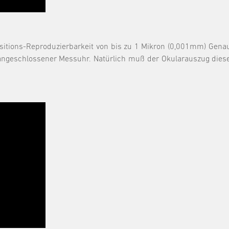
sitions-Reproduzierbarkeit von bis zu 1 Mikron (0,001mm) Genaui
 angeschlossener Messuhr. Natürlich muß der Okularauszug dies