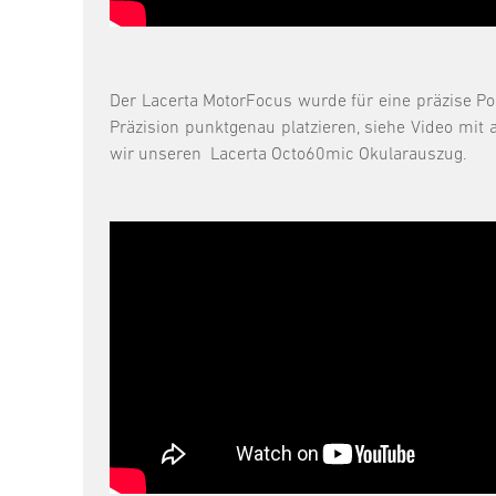
Der Lacerta MotorFocus wurde für eine präzise Po
Präzision punktgenau platzieren, siehe Video mit
wir unseren Lacerta Octo60mic Okularauszug.