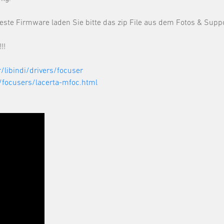
ste Firmware laden Sie bitte das zip File aus dem Fotos & Suppo
!!
/libindi/drivers/focuser
s/focusers/lacerta-mfoc.html