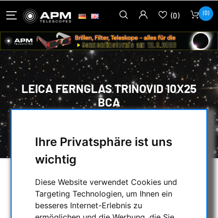
(0)
(0)
LEICA FERNGLAS TRINOVID 10X25
BCA
HOME
/
FERNGLÄSER
/
BIS 32 MM
/
LEICA FERNGLAS TRINOVID 10X25 BCA
Ihre Privatsphäre ist uns
wichtig
Diese Website verwendet Cookies und
Targeting Technologien, um Ihnen ein
besseres Internet-Erlebnis zu
ermöglichen und die Werbung, die Sie