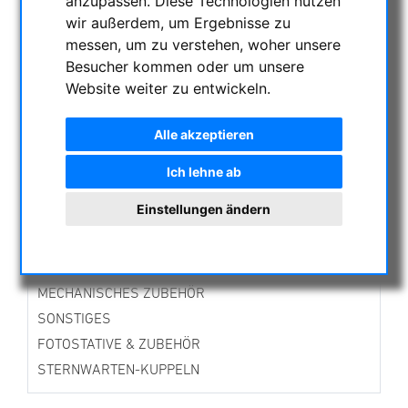
anzupassen. Diese Technologien nutzen
AKTUELLE ANGEBOTE
wir außerdem, um Ergebnisse zu
ASTROPROFESSIONAL TELESCOPES
messen, um zu verstehen, woher unsere
SECONDHAND & LAGERBESTAND
Besucher kommen oder um unsere
Website weiter zu entwickeln.
APM PRODUKTE
ASTROEINSTIEG
Alle akzeptieren
SONNENBEOBACHTUNG
FERNGLÄSER, SPEKTIVE
Ich lehne ab
TELESKOPE
Einstellungen ändern
MONTIERUNGEN & STATIVE
CMOS & CCD KAMERAS
OPTISCHES ZUBEHÖR
MECHANISCHES ZUBEHÖR
SONSTIGES
FOTOSTATIVE & ZUBEHÖR
STERNWARTEN-KUPPELN