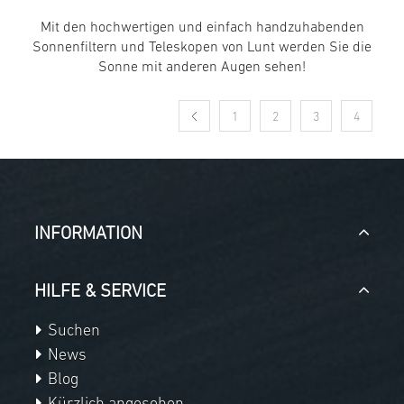
Mit den hochwertigen und einfach handzuhabenden
Sonnenfiltern und Teleskopen von Lunt werden Sie die
Sonne mit anderen Augen sehen!
1
2
3
4
INFORMATION
HILFE & SERVICE
Suchen
News
Blog