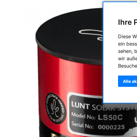
Ihre 
Diese W
ein bess
sehen, 
wir auß
Besuche
Alle a