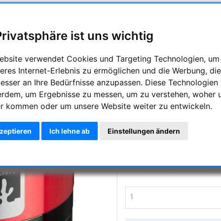
LuntSolarSystems -
Privatsphäre ist uns wichtig
LS50THa 50 mm H-
ebsite verwendet Cookies und Targeting Technologien, um
Doublestack Etalon Filter für
eres Internet-Erlebnis zu ermöglichen und die Werbung, die
besser an Ihre Bedürfnisse anzupassen. Diese Technologien
Hersteller :
Lunt Solar System
erdem, um Ergebnisse zu messen, um zu verstehen, woher 
Artikelnummer :
LU-0550210
r kommen oder um unsere Website weiter zu entwickeln.
Frag
kzeptieren
Ich lehne ab
Einstellungen ändern
Preis:
1698,00 