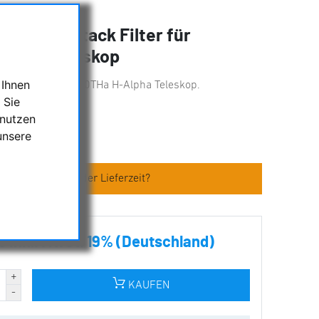
 Double Stack Filter für
Alpha Teleskop
 Ihnen
 das neue Lunt LS50THa H-Alpha Teleskop.
 Sie
 nutzen
s
unsere
en zum Artikel oder Lieferzeit?
€ inkl. MwSt. 19% (Deutschland)
KAUFEN