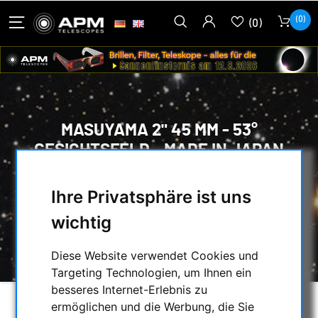
(0)
(0)
MASUYAMA 2" 45 MM - 53°
GESICHTSFELD - MADE IN JAPAN
HOME
/
OPTISCHES ZUBEHÖR
/
OKULARE
/
Ihre Privatsphäre ist uns
MASUYAMA OKULARE
/
MASUYAMA OKULARE >=2"
/
wichtig
MASUYAMA 2" 45 MM - 53° GESICHTSFELD -
MADE IN JAPAN
Diese Website verwendet Cookies und
Targeting Technologien, um Ihnen ein
besseres Internet-Erlebnis zu
ermöglichen und die Werbung, die Sie