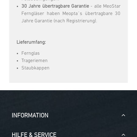
30 Jahre übertragbare Garantie
- alle MeoStar
Ferngläser haben Meopta´s übertragbare 30
Jahre Garantie (nach Registrierung).
Lieferumfang:
Fernglas
Trageriemen
Staubkappen
INFORMATION
HILFE & SERVICE