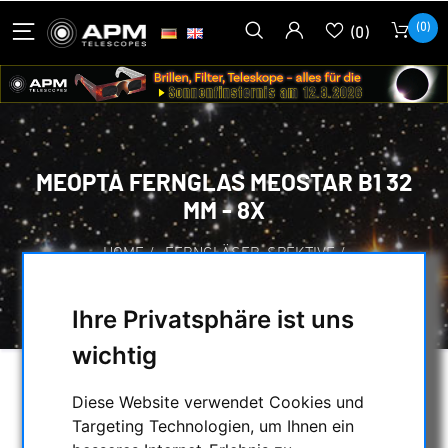
(0)
(0)
MEOPTA FERNGLAS MEOSTAR B1 32
MM - 8X
HOME
/
FERNGLÄSER, SPEKTIVE
/
FERNGLÄSER BIS 50MM ÖFFNUNG
/
MEOPTA FERNGLAS MEOSTAR B1 32 MM - 8X
Ihre Privatsphäre ist uns
wichtig
Diese Website verwendet Cookies und
Targeting Technologien, um Ihnen ein