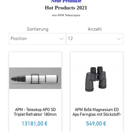
Neue Produkte
Hot Products 2021
von APM Telescopes
Sortierung
Anzahl
APM - Teleskop APO SD
APM 8x56 Magnesium ED
Triplet Refraktor 180mm
Apo Fernglas mit Stickstoff-
F/7-F/5.6 mit 4.2" ZTA
Füllung
13181,00 €
549,00 €