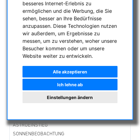
besseres Internet-Erlebnis zu
NACHTSICHTGERÄTE , WÄRMEKAMERAS &
ermöglichen und die Werbung, die Sie
ENTFERNUNGSMESSER
sehen, besser an Ihre Bedürfnisse
AKTUELLE ANGEBOTE
anzupassen. Diese Technologien nutzen
ASTROPROFESSIONAL TELESCOPES
wir außerdem, um Ergebnisse zu
SECONDHAND & LAGERBESTAND
messen, um zu verstehen, woher unsere
APM PRODUKTE
Besucher kommen oder um unsere
Ferngläser
Website weiter zu entwickeln.
Okulare
Montierungen
Alle akzeptieren
Teleskope
Ich lehne ab
Spektive
Zubehör
Einstellungen ändern
Neuentwicklungen
Linsen in Fassung
Sonnenbeobachtung
ASTROEINSTIEG
SONNENBEOBACHTUNG