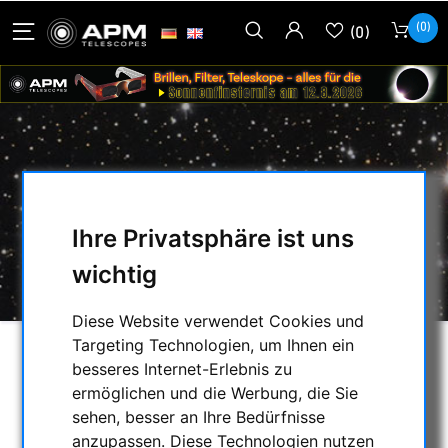
(0)
(0)
NIKON - BARLOW LINSE 1.25'' EIC-16
HOME
/
ZUBEHÖR
/
Ihre Privatsphäre ist uns
OPTISCHES TELESKOP ZUBEHÖR
/
wichtig
NIKON - BARLOW LINSE 1.25'' EIC-16
Diese Website verwendet Cookies und
Targeting Technologien, um Ihnen ein
besseres Internet-Erlebnis zu
ermöglichen und die Werbung, die Sie
sehen, besser an Ihre Bedürfnisse
anzupassen. Diese Technologien nutzen