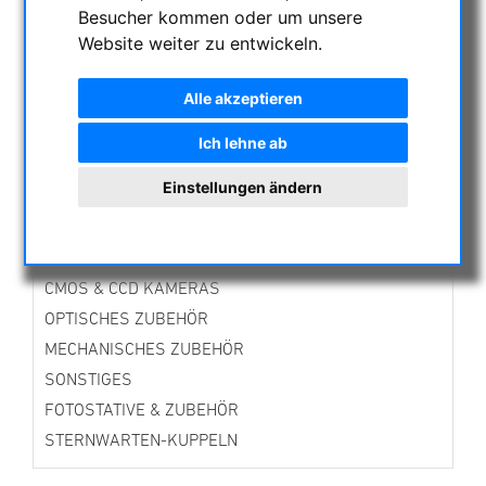
Besucher kommen oder um unsere
AKTUELLE ANGEBOTE
Website weiter zu entwickeln.
ASTROPROFESSIONAL TELESCOPES
SECONDHAND & LAGERBESTAND
Alle akzeptieren
APM PRODUKTE
ASTROEINSTIEG
Ich lehne ab
SONNENBEOBACHTUNG
Einstellungen ändern
FERNGLÄSER, SPEKTIVE
TELESKOPE
MONTIERUNGEN & STATIVE
CMOS & CCD KAMERAS
OPTISCHES ZUBEHÖR
MECHANISCHES ZUBEHÖR
SONSTIGES
FOTOSTATIVE & ZUBEHÖR
STERNWARTEN-KUPPELN