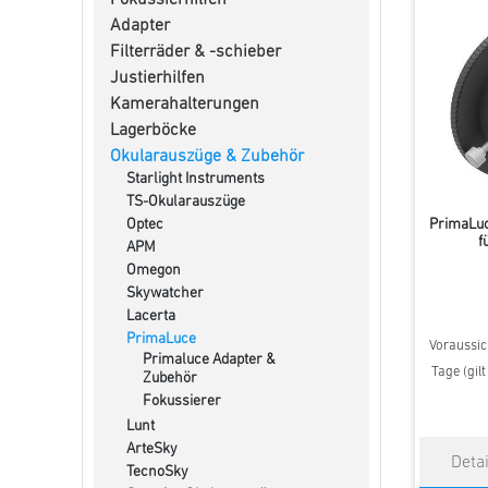
Fokussierhilfen
Adapter
Filterräder & -schieber
Justierhilfen
Kamerahalterungen
Lagerböcke
Okularauszüge & Zubehör
Starlight Instruments
TS-Okularauszüge
PrimaLuc
Optec
f
APM
Omegon
Skywatcher
Lacerta
PrimaLuce
Voraussich
Primaluce Adapter &
Tage (gil
Zubehör
Fokussierer
Lunt
ArteSky
TecnoSky