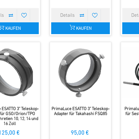
KAUFEN
KAUFEN
 ESATTO 3" Teleskop-
PrimaLuce ESATTO 3" Teleskop-
Primalu
 für GSO/Orion/TPO
Adapter für Takahashi FSQ85
für Se
retien 10, 12, 14 und
16 Zoll
125,00 €
95,00 €