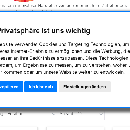
 ist ein innovativer Hersteller von astronomischem Zubehör aus I
und elektronisches Zubehör.
Privatsphäre ist uns wichtig
ebsite verwendet Cookies und Targeting Technologien, um
eres Internet-Erlebnis zu ermöglichen und die Werbung, die
besser an Ihre Bedürfnisse anzupassen. Diese Technologien
erdem, um Ergebnisse zu messen, um zu verstehen, woher 
r kommen oder um unsere Website weiter zu entwickeln.
kzeptieren
Ich lehne ab
Einstellungen ändern
Primaluce Adapter & Zubehör
Fokussierer
ng
Anzahl