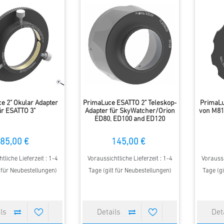
e 2" Okular Adapter
PrimaLuce ESATTO 2" Teleskop-
PrimaLu
ür ESATTO 3"
Adapter für SkyWatcher/Orion
von M81 
ED80, ED100 and ED120
85,00 €
145,00 €
tliche Lieferzeit : 1-4
Voraussichtliche Lieferzeit : 1-4
Voraussi
t für Neubestellungen)
Tage (gilt für Neubestellungen)
Tage (gi