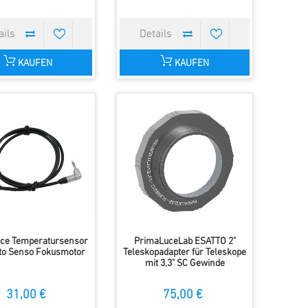
KAUFEN
KAUFEN
ce Temperatursensor
PrimaLuceLab ESATTO 2"
sto Senso Fokusmotor
Teleskopadapter für Teleskope
mit 3,3" SC Gewinde
31,00 €
75,00 €