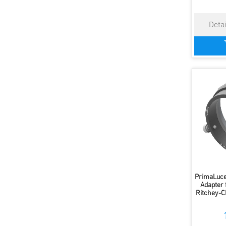
PrimaLuce
Adapter
Ritchey-Ch