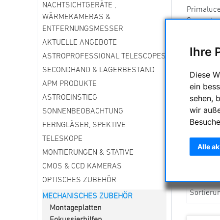
NACHTSICHTGERÄTE ,
Primaluce
WÄRMEKAMERAS &
Computer 
ENTFERNUNGSMESSER
AKTUELLE ANGEBOTE
Ihre 
ASTROPROFESSIONAL TELESCOPES
SECONDHAND & LAGERBESTAND
Diese W
APM PRODUKTE
ein bess
sehen, 
ASTROEINSTIEG
wir auß
SONNENBEOBACHTUNG
Besuche
FERNGLÄSER, SPEKTIVE
TELESKOPE
Alle a
MONTIERUNGEN & STATIVE
CMOS & CCD KAMERAS
OPTISCHES ZUBEHÖR
Sortieru
MECHANISCHES ZUBEHÖR
Montageplatten