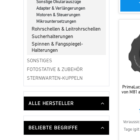
Sonstige Okularauszüge
Adapter & Verlängerungen
Motoren & Steuerungen
Mikrountersetzungen
Rohrschellen & Leitrohrschellen
Sucherhalterungen
Spinnen & Fangspiegel-
Halterungen
SONSTIGES
FOTOSTATIVE & ZUBEHÖR
STERNWARTEN-KUPPELN
PrimaLuc
von M81 a
ALLE HERSTELLER
Voraussich
BELIEBTE BEGRIFFE
Tage (gil