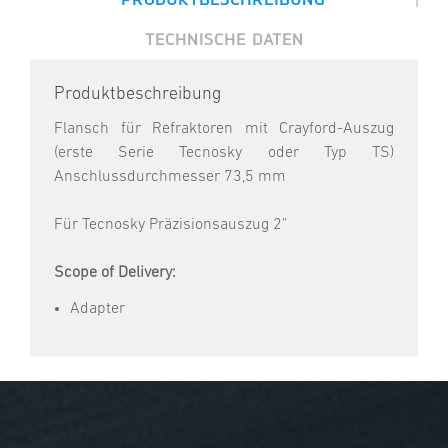
TECHNISCHE DATEN
Produktbeschreibung
Flansch für Refraktoren mit Crayford-Auszug
(erste Serie Tecnosky oder Typ TS)
Anschlussdurchmesser 73,5 mm
Für Tecnosky Präzisionsauszug 2"
Scope of Delivery:
Adapter