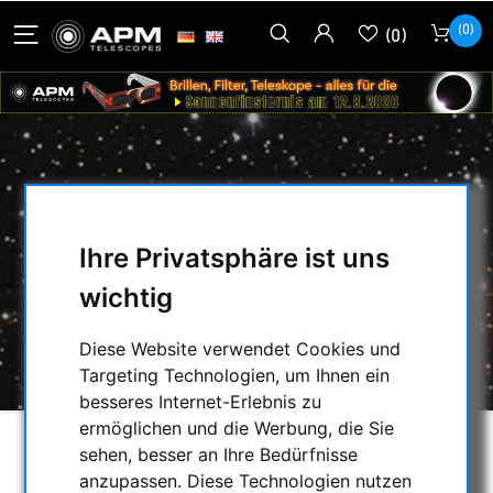
(0)
(0)
REFRAKTORFLANSCH FÜR
TECNOSKY 2" PRÄZISIONSAUSZUG
Ihre Privatsphäre ist uns
HOME
/
MECHANISCHES ZUBEHÖR
/
wichtig
OKULARAUSZÜGE & ZUBEHÖR
/
TECNOSKY
/
REFRAKTORFLANSCH FÜR TECNOSKY 2"
Diese Website verwendet Cookies und
PRÄZISIONSAUSZUG
Targeting Technologien, um Ihnen ein
besseres Internet-Erlebnis zu
ermöglichen und die Werbung, die Sie
sehen, besser an Ihre Bedürfnisse
anzupassen. Diese Technologien nutzen