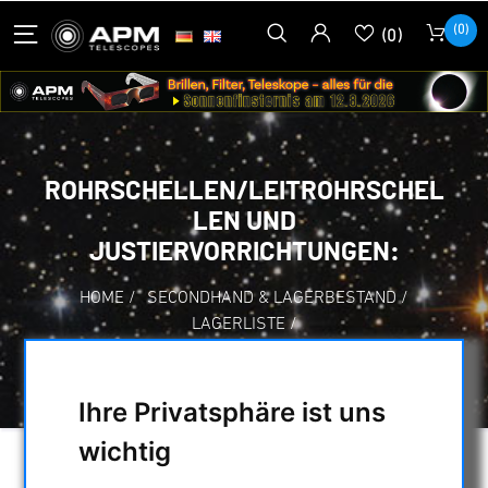
(0)
(0)
ROHRSCHELLEN/LEITROHRSCHEL
LEN UND
JUSTIERVORRICHTUNGEN:
HOME
/
SECONDHAND & LAGERBESTAND
/
LAGERLISTE
/
ROHRSCHELLEN/LEITROHRSCHELLEN UND
JUSTIERVORRICHTUNGEN:
Ihre Privatsphäre ist uns
wichtig
AUSWAHL