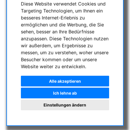
Diese Website verwendet Cookies und
Targeting Technologien, um Ihnen ein
besseres Internet-Erlebnis zu
KATEGORIEN
ermöglichen und die Werbung, die Sie
sehen, besser an Ihre Bedürfnisse
NACHTSICHTGERÄTE , WÄRMEKAMERAS &
anzupassen. Diese Technologien nutzen
ENTFERNUNGSMESSER
wir außerdem, um Ergebnisse zu
AKTUELLE ANGEBOTE
messen, um zu verstehen, woher unsere
ASTROPROFESSIONAL TELESCOPES
Besucher kommen oder um unsere
Website weiter zu entwickeln.
SECONDHAND & LAGERBESTAND
Lagerliste
Sonstiges:
Alle akzeptieren
Uhren/Lampen:
Einzeloptiken & Bauteile:
Ich lehne ab
Apochromatische Linsen in Fassung, 3-Linser:
Achromatische Refraktoren, opt. Tubus:
Einstellungen ändern
Apochromatische Refraktoren, 2-Linser, opt. Tuben:
Apochromatische Refraktoren, 3-Linser, opt. Tuben:
Maksutov-Cassegarin & RC-Teleskope, optische
Tuben