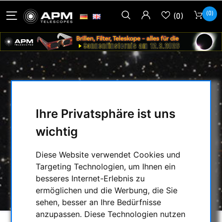
(0)
(0)
ROWAN SCHWENK-NEIGE-
GRIFFHALTERUNG FÜR AZ100
Ihre Privatsphäre ist uns
MONTIERUNG
wichtig
HOME
/
SECONDHAND & LAGERBESTAND
/
LAGERLISTE
/
Diese Website verwendet Cookies und
ZUBEHÖR FÜR MONTIERUNGEN:
/
Targeting Technologien, um Ihnen ein
ROWAN SCHWENK-NEIGE-GRIFFHALTERUNG
besseres Internet-Erlebnis zu
FÜR AZ100 MONTIERUNG
ermöglichen und die Werbung, die Sie
sehen, besser an Ihre Bedürfnisse
anzupassen. Diese Technologien nutzen