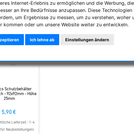
eres Internet-Erlebnis zu ermöglichen und die Werbung, die
besser an Ihre Bedürfnisse anzupassen. Diese Technologien
ng
Anzahl
erdem, um Ergebnisse zu messen, um zu verstehen, woher 
r kommen oder um unsere Website weiter zu entwickeln.
kzeptieren
Ich lehne ab
Einstellungen ändern
cs Schutzbehälter
ch - 92x92mm - Höhe
25mm
5,90 €
tliche Lieferzeit : 1-4
t für Neubestellungen)