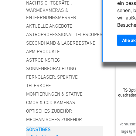
ein bess
NACHTSICHTGERÄTE ,
sehen, 
WÄRMEKAMERAS &
Sortieru
wir auß
ENTFERNUNGSMESSER
Besuche
AKTUELLE ANGEBOTE
ASTROPROFESSIONAL TELESCOPES
Alle a
SECONDHAND & LAGERBESTAND
APM PRODUKTE
ASTROEINSTIEG
SONNENBEOBACHTUNG
FERNGLÄSER, SPEKTIVE
TELESKOPE
TS Opti
MONTIERUNGEN & STATIVE
quadratis
CMOS & CCD KAMERAS
OPTISCHES ZUBEHÖR
MECHANISCHES ZUBEHÖR
Voraussich
SONSTIGES
Tage (gil