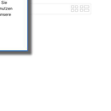
 Sie
 nutzen
unsere