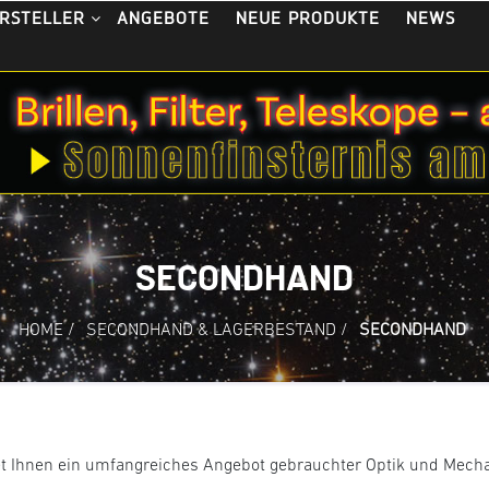
ANGEBOTE
NEUE PRODUKTE
NEWS
RSTELLER
SECONDHAND
HOME
/
SECONDHAND & LAGERBESTAND
/
SECONDHAND
t Ihnen ein umfangreiches Angebot gebrauchter Optik und Mech