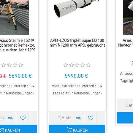
sics Starfire 152 f9
APM-LZOS triplet SuperED 130
Aries
pochromat Refraktor,
mm f/1200 mm APO, gebraucht
Newton T
, aus dem Jahr 1991
Voraussi
5690,00 €
5990,00 €
0 €
Tage (gi
tliche Lieferzeit : 1-4
Voraussichtliche Lieferzeit : 1-4
t für Neubestellungen)
Tage (gilt für Neubestellungen)
KAUFEN
KAUFEN