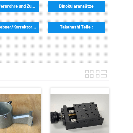
Sucherfernrohre und Zubehör:
Binokularansätze
Bildfeldebner/Korrektoren
Takahashi Teile :