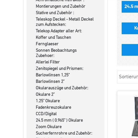
Achromatische Refraktor :
Montierungen und Zubehör
24.5 m
Stative und Zubehör :
Teleskop Deckel - Metall Deckel
zum Aufstecken:
K
Telekop Adapter aller Art:
Koffer und Taschen
Fernglaeser
Sonnen Beobachtungs
Zubehoer:
Allerlei Filter
Zenitspiegel und Prismen:
Barlowlinsen 1,25"
Sortieru
Barlowlinsen 2"
Okularauszüge und Zubehör:
Okulare 2"
1.25" Okulare
Fadenkreuzokulare
CCD/Digital
24.5 mm ( 0.965" ) Okulare
Zoom Okulare
Sucherfernrohre und Zubehör: