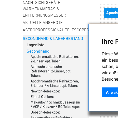
NACHTSICHTGERÄTE ,
WÄRMEKAMERAS &
ENTFERNUNGSMESSER
AKTUELLE ANGEBOTE
ASTROPROFESSIONAL TELESCOPES
E
SECONDHAND & LAGERBESTAND
Ihre 
Lagerliste
Montie
Secondhand
Diese W
Apochromatische Refraktoren,
ein bess
2-Linser, opt. Tuben:
sehen, 
Achrochromatische
Kof
Refraktoren, 2-Linser, opt.
wir auß
Tuben:
Besuche
Apochromatische Refraktoren,
3-Linser / 4-Linser, opt. Tuben:
Zenits
Newton-Teleskope:
Alle a
Einzel Optiken:
Maksutov / Schmidt Cassegrain
/ ACF / Klevzov / RC Teleskope:
Dobson-Teleskope: