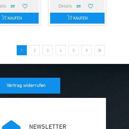
KAUFEN
KAUFEN
1
2
3
4
5
Vertrag widerrufen
NEWSLETTER