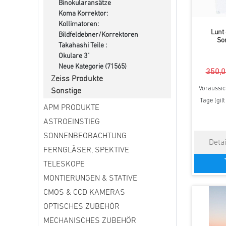
Binokularansätze
Koma Korrektor:
Kollimatoren:
Lunt 
Bildfeldebner/Korrektoren
So
Takahashi Teile :
Okulare 3"
Neue Kategorie (71565)
350,0
Zeiss Produkte
Voraussich
Sonstige
Tage (gil
APM PRODUKTE
ASTROEINSTIEG
SONNENBEOBACHTUNG
FERNGLÄSER, SPEKTIVE
TELESKOPE
MONTIERUNGEN & STATIVE
CMOS & CCD KAMERAS
OPTISCHES ZUBEHÖR
MECHANISCHES ZUBEHÖR