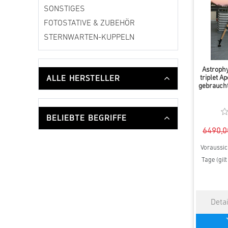
SONSTIGES
FOTOSTATIVE & ZUBEHÖR
STERNWARTEN-KUPPELN
Astrophy
ALLE HERSTELLER
triplet A
gebraucht
BELIEBTE BEGRIFFE
6490,0
Voraussich
Tage (gil