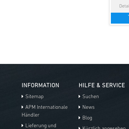
INFORMATION
HILFE & SERVICE
Sitemap
Suchen
APM Internationale
News
Händler
Blog
Lieferung und
Kürzlich angesehen