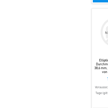
Ellipt
Durchme
38,6 mm, 
von 
Voraussich
Tage (gil