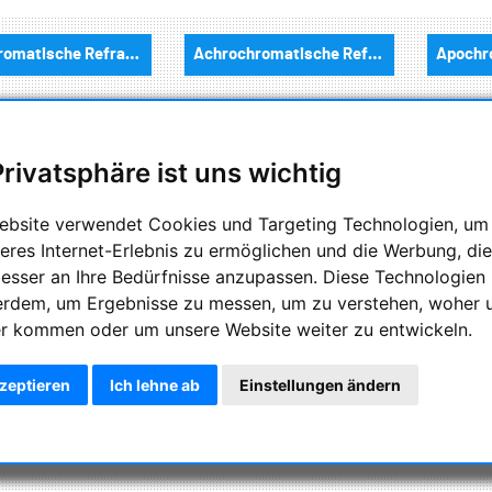
Apochromatische Refraktoren, 2-Linser, opt. Tuben:
Achrochromatische Refraktoren, 2-Linser, opt. Tuben:
inzel Optiken:
Maksutov / Schmidt Cassegrain / ACF / Klevzov / RC Teleskope:
Dob
Privatsphäre ist uns wichtig
rungen und Zubehör
Stative und Zubehör :
ebsite verwendet Cookies und Targeting Technologien, um
eres Internet-Erlebnis zu ermöglichen und die Werbung, die
besser an Ihre Bedürfnisse anzupassen. Diese Technologien
fer und Taschen
Fernglaeser
erdem, um Ergebnisse zu messen, um zu verstehen, woher 
r kommen oder um unsere Website weiter zu entwickeln.
piegel und Prismen:
Barlowlinsen 1,25"
Ba
kzeptieren
Ich lehne ab
Einstellungen ändern
Okulare 2"
1.25" Okulare
Fad