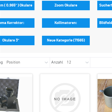
m ( 0.965" ) Okulare
Zoom Okulare
oma Korrektor:
Kollimatoren:
Okulare 3"
Neue Kategorie (71565)
ng
Anzahl