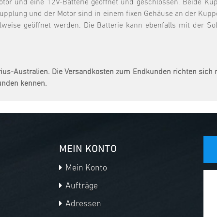
otor und eine 12V-Batterie geöffnet und geschlossen. Beide Ku
upplung und der Motor sind in einem fixen Gehäuse an der Kuppel
lweise geöffnet werden. Die Batterie kann ebenfalls mit der 
rius-Australien. Die Versandkosten zum Endkunden richten sich n
Kunden kennen.
MEIN KONTO
Mein Konto
Aufträge
Adressen