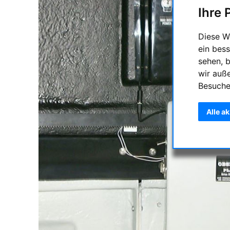
Ihre 
Diese W
ein bess
sehen, 
wir auß
Besuche
Alle a