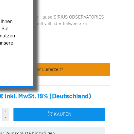
 der Kuppeln aus dem Hause SIRIUS OBSERVATORIES
 Ihnen
ede Kuppel individuell voll oder teilweise zu
 Sie
 nutzen
unsere
es
en zum Artikel oder Lieferzeit?
€ inkl. MwSt. 19% (Deutschland)
KAUFEN
ur Wunschliste hinzufügen