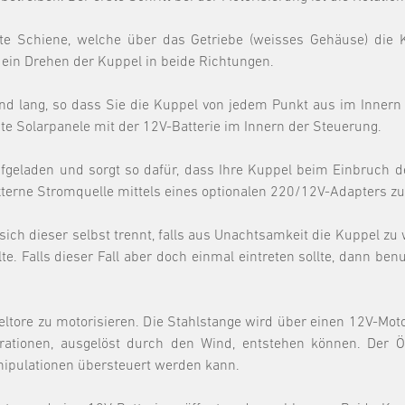
te Schiene, welche über das Getriebe (weisses Gehäuse) die K
ein Drehen der Kuppel in beide Richtungen.
nd lang, so dass Sie die Kuppel von jedem Punkt aus im Inner
te Solarpanele mit der 12V-Batterie im Innern der Steuerung.
ufgeladen und sorgt so dafür, dass Ihre Kuppel beim Einbruch der
 externe Stromquelle mittels eines optionalen 220/12V-Adapters zu
sich dieser selbst trennt, falls aus Unachtsamkeit die Kuppel zu
ollte. Falls dieser Fall aber doch einmal eintreten sollte, dann 
peltore zu motorisieren. Die Stahlstange wird über einen 12V-Mo
brationen, ausgelöst durch den Wind, entstehen können. Der
anipulationen übersteuert werden kann.