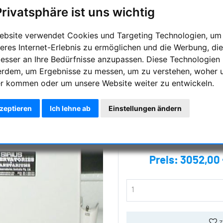
Kuppeldrehung
Privatsphäre ist uns wichtig
Ein weiterer grosser Vorteil
ebsite verwendet Cookies und Targeting Technologien, um
zeigt sich in der Möglichkeit, j
eres Internet-Erlebnis zu ermöglichen und die Werbung, die
motorisieren
besser an Ihre Bedürfnisse anzupassen. Diese Technologien
erdem, um Ergebnisse zu messen, um zu verstehen, woher 
Hersteller :
Sirius Observatori
r kommen oder um unsere Website weiter zu entwickeln.
Artikelnummer :
SOMOTDS
kzeptieren
Ich lehne ab
Einstellungen ändern
Frag
Preis:
3052,00 
z