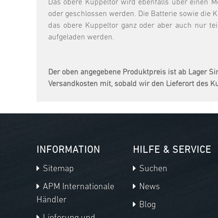
Das obere Kuppeltor wird ebenfalls über einen M
oder geschlossen werden. Die Batterie sowie die K
das obere Kuppeltor ganz oder aber auch nur tei
aufgeladen werden.
Der oben angegebene Produktpreis ist ab Lager Si
Versandkosten mit, sobald wir den Lieferort des 
INFORMATION
HILFE & SERVICE
Sitemap
Suchen
APM Internationale
News
Händler
Blog