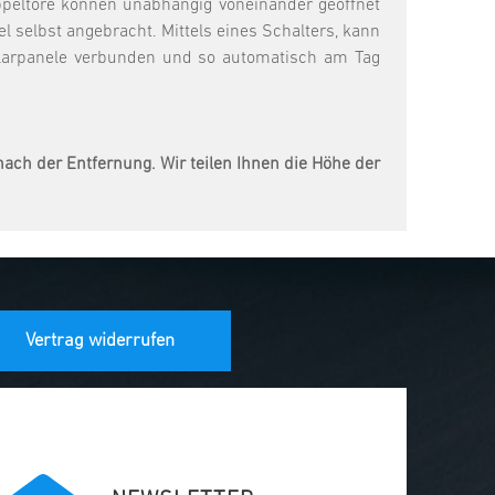
ppeltore können unabhängig voneinander geöffnet
 selbst angebracht. Mittels eines Schalters, kann
Solarpanele verbunden und so automatisch am Tag
ach der Entfernung. Wir teilen Ihnen die Höhe der
Vertrag widerrufen