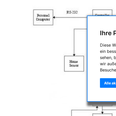
Ihre 
Diese W
ein bess
sehen, 
wir auß
Besuche
Alle a