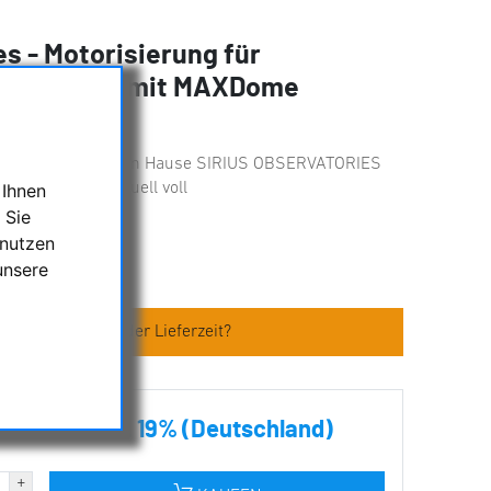
es - Motorisierung für
.5m Kuppel mit MAXDome
 der Kuppeln aus dem Hause SIRIUS OBSERVATORIES
 Ihnen
ede Kuppel individuell voll
 Sie
 nutzen
es
unsere
en zum Artikel oder Lieferzeit?
€ inkl. MwSt. 19% (Deutschland)