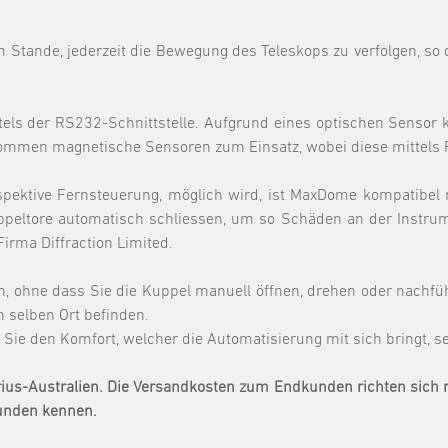
 Stande, jederzeit die Bewegung des Teleskops zu verfolgen, so 
tels der RS232-Schnittstelle. Aufgrund eines optischen Sensor 
kommen magnetische Sensoren zum Einsatz, wobei diese mittels 
spektive Fernsteuerung, möglich wird, ist MaxDome kompatibel
peltore automatisch schliessen, um so Schäden an der Instrume
irma Diffraction Limited.
n, ohne dass Sie die Kuppel manuell öffnen, drehen oder nach
 selben Ort befinden.
 Sie den Komfort, welcher die Automatisierung mit sich bringt, s
rius-Australien. Die Versandkosten zum Endkunden richten sich n
Kunden kennen.