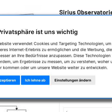
Sirius Observatori
Kuppeldrehung, 3
Steuerung
Privatsphäre ist uns wichtig
Ein weiterer grosser Vorteil
ebsite verwendet Cookies und Targeting Technologien, um
zeigt sich in der Möglichkeit, j
eres Internet-Erlebnis zu ermöglichen und die Werbung, die
besser an Ihre Bedürfnisse anzupassen. Diese Technologien
Hersteller :
Sirius Observatori
erdem, um Ergebnisse zu messen, um zu verstehen, woher 
Artikelnummer :
SOCPTD3.5
r kommen oder um unsere Website weiter zu entwickeln.
Frag
kzeptieren
Ich lehne ab
Einstellungen ändern
Preis:
4263,00 