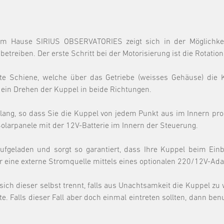
em Hause SIRIUS OBSERVATORIES zeigt sich in der Möglichkeit,
betreiben. Der erste Schritt bei der Motorisierung ist die Rotati
te Schiene, welche über das Getriebe (weisses Gehäuse) die K
ein Drehen der Kuppel in beide Richtungen.
lang, so dass Sie die Kuppel von jedem Punkt aus im Innern pr
olarpanele mit der 12V-Batterie im Innern der Steuerung.
aufgeladen und sorgt so garantiert, dass Ihre Kuppel beim Einbr
ber eine externe Stromquelle mittels eines optionalen 220/12V-Ada
sich dieser selbst trennt, falls aus Unachtsamkeit die Kuppel zu
llte. Falls dieser Fall aber doch einmal eintreten sollten, dann 