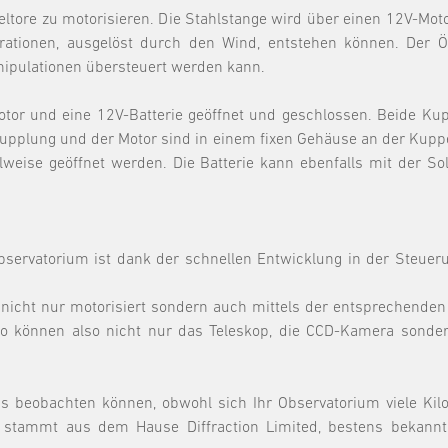
peltore zu motorisieren. Die Stahlstange wird über einen 12V-Mo
brationen, ausgelöst durch den Wind, entstehen können. Der
anipulationen übersteuert werden kann.
otor und eine 12V-Batterie geöffnet und geschlossen. Beide Ku
upplung und der Motor sind in einem fixen Gehäuse an der Kuppel
lweise geöffnet werden. Die Batterie kann ebenfalls mit der 
servatorium ist dank der schnellen Entwicklung in der Steueru
ht nur motorisiert sondern auch mittels der entsprechenden E
o können also nicht nur das Teleskop, die CCD-Kamera sonder
us beobachten können, obwohl sich Ihr Observatorium viele Ki
e stammt aus dem Hause Diffraction Limited, bestens bekann