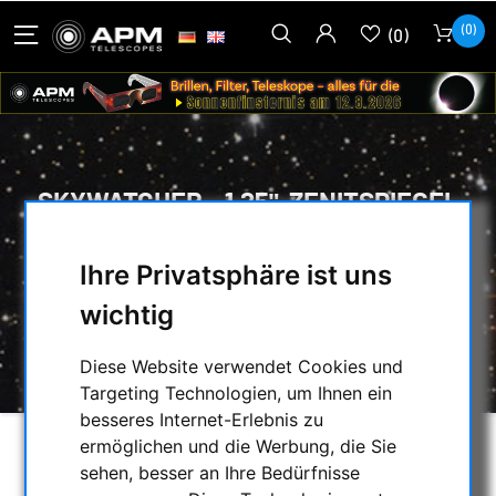
(0)
(0)
SKYWATCHER - 1,25"-ZENITSPIEGEL
MIT 90°-EINBLICK
Ihre Privatsphäre ist uns
HOME
/
OPTISCHES ZUBEHÖR
/
wichtig
ZENITSPIEGEL & -PRISMEN
/
SKYWATCHER - 1,25"-ZENITSPIEGEL MIT 90°-
EINBLICK
Diese Website verwendet Cookies und
Targeting Technologien, um Ihnen ein
besseres Internet-Erlebnis zu
ermöglichen und die Werbung, die Sie
sehen, besser an Ihre Bedürfnisse