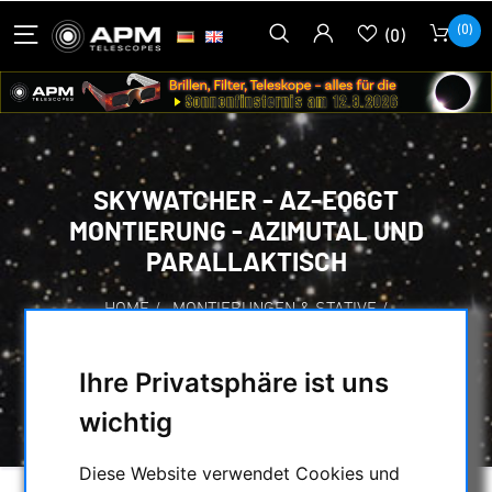
(0)
(0)
SKYWATCHER - AZ-EQ6GT
MONTIERUNG - AZIMUTAL UND
PARALLAKTISCH
HOME
/
MONTIERUNGEN & STATIVE
/
SKYWATCHER MONTIERUNGEN & ZUBEHÖR
/
PARALLAKTISCHE MONTIERUNGEN
/
Ihre Privatsphäre ist uns
SKYWATCHER - AZ-EQ6GT MONTIERUNG -
AZIMUTAL UND PARALLAKTISCH
wichtig
Diese Website verwendet Cookies und