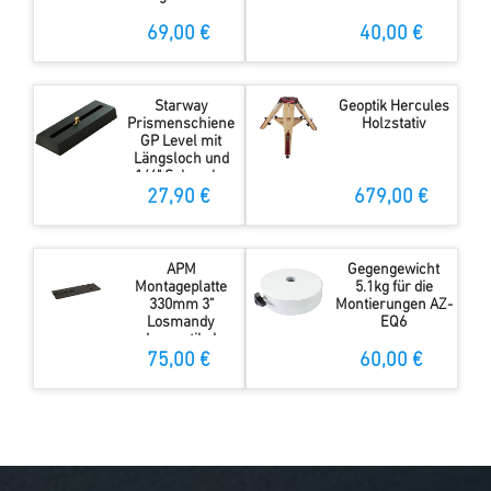
69,00 €
40,00 €
Starway
Geoptik Hercules
Prismenschiene
Holzstativ
GP Level mit
Längsloch und
1/4" Schraube
27,90 €
679,00 €
APM
Gegengewicht
Montageplatte
5.1kg für die
330mm 3"
Montierungen AZ-
Losmandy
EQ6
kompatibel
75,00 €
60,00 €