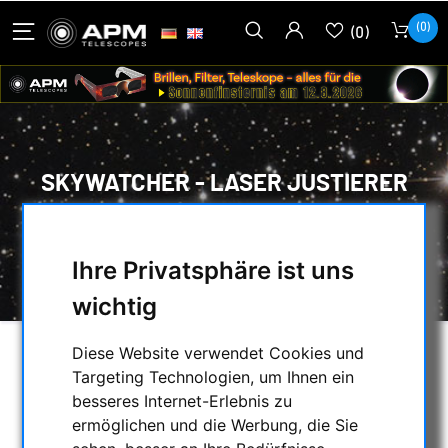
(0)
(0)
SKYWATCHER - LASER JUSTIERER
HOME
/
MECHANISCHES ZUBEHÖR
/
JUSTIERHILFEN
/
Ihre Privatsphäre ist uns
SKYWATCHER - LASER JUSTIERER
wichtig
Diese Website verwendet Cookies und
Targeting Technologien, um Ihnen ein
besseres Internet-Erlebnis zu
ermöglichen und die Werbung, die Sie