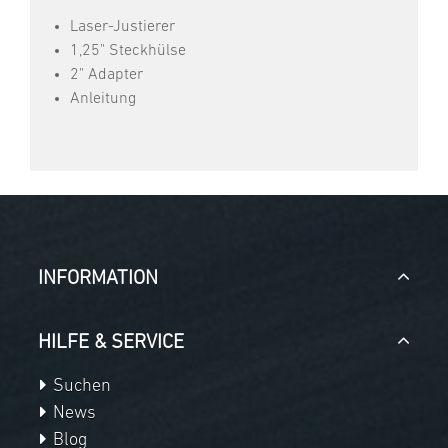
Laser-Justierer
1,25" Steckhülse
2" Adapter
Anleitung
INFORMATION
HILFE & SERVICE
Suchen
News
Blog