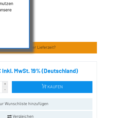
 nutzen
IEB FÜR EQ2
unsere
alverpackt
407
en zum Artikel oder Lieferzeit?
€ inkl. MwSt. 19% (Deutschland)
KAUFEN
ur Wunschliste hinzufügen
Vergleichen