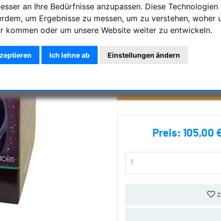
besser an Ihre Bedürfnisse anzupassen. Diese Technologien
SKYWATCHER RA MOTOR ANTR
erdem, um Ergebnisse zu messen, um zu verstehen, woher 
r kommen oder um unsere Website weiter zu entwickeln.
Artikelzustand:
Neu und Origin
kzeptieren
Ich lehne ab
Einstellungen ändern
Artikelnummer :
lager-SKY-20
Frag
Preis:
105,00 
z