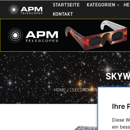
STARTSEITE
KATEGORIEN
HE
KONTAKT
SKYW
HOME
/
SECONDHAND & LAGERBES
Ihre 
Diese W
ein bess