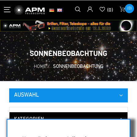
(0)
(0)
SONNENBEOBACHTUNG
HOME
/
SONNENBEOBACHTUNG
AUSWAHL
KATEGORIEN
NACHTSICHTGERÄTE , WÄRMEKAMERAS &