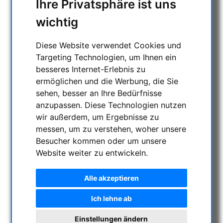
Ihre Privatsphäre ist uns
ENTFERNUNGSMESSER
wichtig
AKTUELLE ANGEBOTE
ASTROPROFESSIONAL TELESCOPES
Diese Website verwendet Cookies und
SECONDHAND & LAGERBESTAND
Targeting Technologien, um Ihnen ein
APM PRODUKTE
besseres Internet-Erlebnis zu
ASTROEINSTIEG
ermöglichen und die Werbung, die Sie
SONNENBEOBACHTUNG
sehen, besser an Ihre Bedürfnisse
Sonnenfinsternis-Brillen
anzupassen. Diese Technologien nutzen
Weisslicht Sonnenteleskope
wir außerdem, um Ergebnisse zu
H-alpha Teleskope
messen, um zu verstehen, woher unsere
Kalcium-K Module
Besucher kommen oder um unsere
Sonnenferngläser
Website weiter zu entwickeln.
Weißlichtfilter & Folien
Optisches Zubehör
Alle akzeptieren
Mechanisches Zubehör
Ich lehne ab
FERNGLÄSER, SPEKTIVE
TELESKOPE
Einstellungen ändern