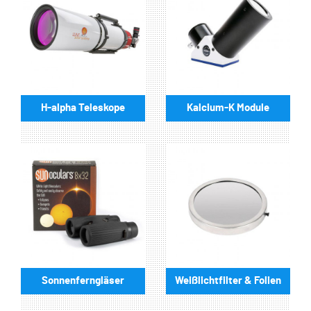
H-alpha Teleskope
Kalcium-K Module
Sonnenferngläser
Weißlichtfilter & Folien