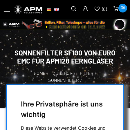
(0)
(0)
SONNENFILTER SF100 VON EURO
EMC FÜR APM120 FERNGLÄSER
HOME
/
ZUBEHÖR
/
FILTER
/
SONNENFILTER
/
SONNENFILTER SF100 VON EURO EMC FÜR
APM120 FERNGLÄSER
Ihre Privatsphäre ist uns
wichtig
Diese Website verwendet Cookies und