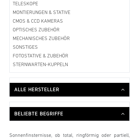
TELESKOPE
MONTIERUNGEN & STATIVE
CMOS & CCD KAMERAS
OPTISCHES ZUBEHÖR
MECHANISCHES ZUBEHÖR
SONSTIGES
FOTOSTATIVE & ZUBEHÖR
STERNWARTEN-KUPPELN
ALLE HERSTELLER
BELIEBTE BEGRIFFE
Sonnenfinsternisse, ob total, ringförmig oder partiell,