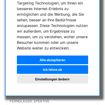
NACHTSICHTGERÄTE , WÄRMEKAMERAS &
Targeting Technologien, um Ihnen ein
ENTFERNUNGSMESSER
besseres Internet-Erlebnis zu
ermöglichen und die Werbung, die Sie
AKTUELLE ANGEBOTE
sehen, besser an Ihre Bedürfnisse
ASTROPROFESSIONAL TELESCOPES
anzupassen. Diese Technologien nutzen
SECONDHAND & LAGERBESTAND
wir außerdem, um Ergebnisse zu
APM PRODUKTE
messen, um zu verstehen, woher unsere
ASTROEINSTIEG
Besucher kommen oder um unsere
Website weiter zu entwickeln.
SONNENBEOBACHTUNG
Sonnenfinsternis-Brillen
Alle akzeptieren
Weisslicht Sonnenteleskope
H-alpha Teleskope
Ich lehne ab
Kalcium-K Module
Sonnenferngläser
Einstellungen ändern
Weißlichtfilter & Folien
Optisches Zubehör
Mechanisches Zubehör
FERNGLÄSER, SPEKTIVE