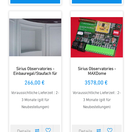
Sirius Observatories -
Sirius Observatories -
Einbauregal/Staufach für
MAXDome
das School Modell, 3.5m
Steuerung/Automatisierung
266,00 €
3578,00 €
Kuppel
für Kuppeldrehung und
Toröffnung, 5.0m Kuppel
Voraussichtliche Lieferzeit : 2-
Voraussichtliche Lieferzeit : 2-
3 Monate (gilt für
3 Monate (gilt für
Neubestellungen)
Neubestellungen)