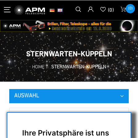
(0)
(0)
STERNWARTEN-KUPPELN
HOME
/
STERNWARTEN-KUPPELN
AUSWAHL
KATEGORIEN
Ihre Privatsphäre ist uns
NACHTSICHTGERÄTE , WÄRMEKAMERAS &