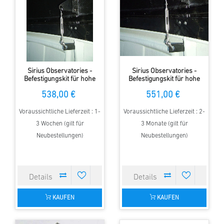
Sirius Observatories -
Sirius Observatories -
Befestigungskit für hohe
Befestigungskit für hohe
Windgeschwindigkeiten,
Windgeschwindigkeiten,
538,00 €
551,00 €
2.3m Kuppel
3.5m Kuppel
Voraussichtliche Lieferzeit : 1-
Voraussichtliche Lieferzeit : 2-
3 Wochen (gilt für
3 Monate (gilt für
Neubestellungen)
Neubestellungen)
KAUFEN
KAUFEN