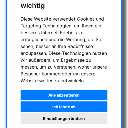
ENTFERNUNGSMESSER
wichtig
AKTUELLE ANGEBOTE
Diese Website verwendet Cookies und
ASTROPROFESSIONAL TELESCOPES
Targeting Technologien, um Ihnen ein
SECONDHAND & LAGERBESTAND
besseres Internet-Erlebnis zu
APM PRODUKTE
ermöglichen und die Werbung, die Sie
ASTROEINSTIEG
sehen, besser an Ihre Bedürfnisse
SONNENBEOBACHTUNG
anzupassen. Diese Technologien nutzen
FERNGLÄSER, SPEKTIVE
wir außerdem, um Ergebnisse zu
messen, um zu verstehen, woher unsere
TELESKOPE
Besucher kommen oder um unsere
MONTIERUNGEN & STATIVE
Website weiter zu entwickeln.
CMOS & CCD KAMERAS
OPTISCHES ZUBEHÖR
Alle akzeptieren
MECHANISCHES ZUBEHÖR
Ich lehne ab
SONSTIGES
FOTOSTATIVE & ZUBEHÖR
Einstellungen ändern
STERNWARTEN-KUPPELN