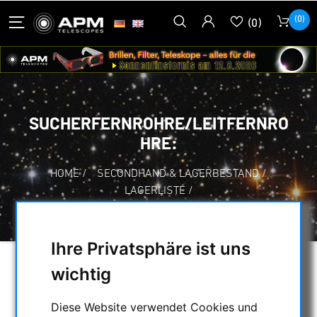
(0)
(0)
SUCHERFERNROHRE/LEITFERNRO
HRE:
HOME
/
SECONDHAND & LAGERBESTAND
/
LAGERLISTE
/
SUCHERFERNROHRE/LEITFERNROHRE:
Ihre Privatsphäre ist uns
wichtig
AUSWAHL
Diese Website verwendet Cookies und