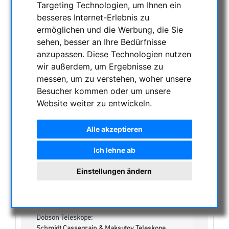
Targeting Technologien, um Ihnen ein
KATEGORIEN
besseres Internet-Erlebnis zu
ermöglichen und die Werbung, die Sie
NACHTSICHTGERÄTE , WÄRMEKAMERAS &
sehen, besser an Ihre Bedürfnisse
ENTFERNUNGSMESSER
anzupassen. Diese Technologien nutzen
AKTUELLE ANGEBOTE
wir außerdem, um Ergebnisse zu
ASTROPROFESSIONAL TELESCOPES
messen, um zu verstehen, woher unsere
SECONDHAND & LAGERBESTAND
Besucher kommen oder um unsere
Lagerliste
Website weiter zu entwickeln.
Sonstiges:
Uhren/Lampen:
Alle akzeptieren
Einzeloptiken & Bauteile:
Apochromatische Linsen in Fassung, 3-Linser:
Ich lehne ab
Achromatische Refraktoren, opt. Tubus:
Apochromatische Refraktoren, 2-Linser, opt. Tuben:
Einstellungen ändern
Apochromatische Refraktoren, 3-Linser, opt. Tuben:
Maksutov-Cassegarin & RC-Teleskope, optische
Tuben
Newton / Maksutov-Newton , opt. Tuben:
Dobson Teleskope:
Schmidt Cassegrain & Maksutov Teleskope