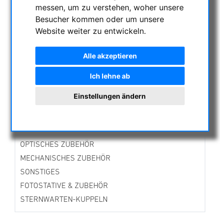
messen, um zu verstehen, woher unsere
AKTUELLE ANGEBOTE
Besucher kommen oder um unsere
ASTROPROFESSIONAL TELESCOPES
Website weiter zu entwickeln.
SECONDHAND & LAGERBESTAND
APM PRODUKTE
Alle akzeptieren
ASTROEINSTIEG
Ich lehne ab
SONNENBEOBACHTUNG
FERNGLÄSER, SPEKTIVE
Einstellungen ändern
TELESKOPE
MONTIERUNGEN & STATIVE
CMOS & CCD KAMERAS
OPTISCHES ZUBEHÖR
MECHANISCHES ZUBEHÖR
SONSTIGES
FOTOSTATIVE & ZUBEHÖR
STERNWARTEN-KUPPELN