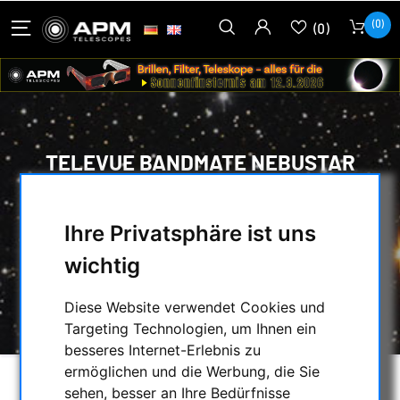
(0)
(0)
TELEVUE BANDMATE NEBUSTAR
FILTER 1,25"
HOME
/
OPTISCHES ZUBEHÖR
/
Ihre Privatsphäre ist uns
VISUELLE FILTER
/
wichtig
NEBELFILTER FÜR VISUELLE
BEOBACHTUNGEN
/
Diese Website verwendet Cookies und
TELEVUE BANDMATE NEBUSTAR FILTER 1,25"
Targeting Technologien, um Ihnen ein
besseres Internet-Erlebnis zu
ermöglichen und die Werbung, die Sie
sehen, besser an Ihre Bedürfnisse