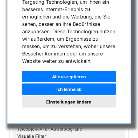
Targeting Technologien, um Ihnen ein
besseres Internet-Erlebnis zu
NACHTSICHTGERÄTE , WÄRMEKAMERAS &
ermöglichen und die Werbung, die Sie
ENTFERNUNGSMESSER
sehen, besser an Ihre Bedürfnisse
AKTUELLE ANGEBOTE
anzupassen. Diese Technologien nutzen
ASTROPROFESSIONAL TELESCOPES
wir außerdem, um Ergebnisse zu
SECONDHAND & LAGERBESTAND
messen, um zu verstehen, woher unsere
APM PRODUKTE
Besucher kommen oder um unsere
Website weiter zu entwickeln.
ASTROEINSTIEG
SONNENBEOBACHTUNG
Alle akzeptieren
FERNGLÄSER, SPEKTIVE
TELESKOPE
Ich lehne ab
MONTIERUNGEN & STATIVE
Einstellungen ändern
CMOS & CCD KAMERAS
OPTISCHES ZUBEHÖR
Fotografische Filter
Teleobjektiv für Astrofotografie
Visuelle Filter