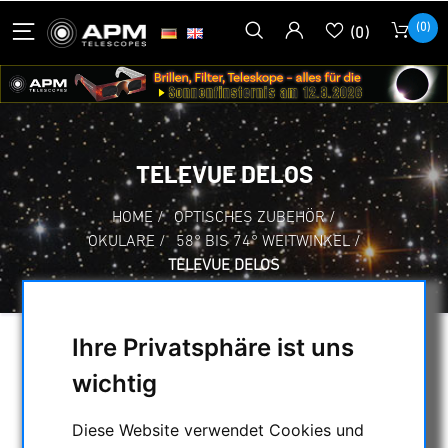
(0)
(0)
TELEVUE DELOS
HOME
/
OPTISCHES ZUBEHÖR
/
OKULARE
/
58° BIS 74° WEITWINKEL
/
TELEVUE DELOS
Ihre Privatsphäre ist uns
AUSWAHL
wichtig
Diese Website verwendet Cookies und
KATEGORIEN